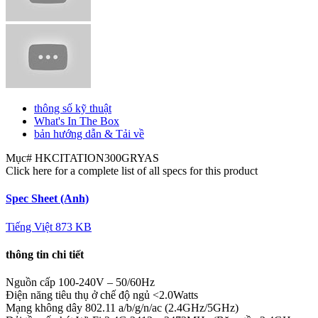
thông số kỹ thuật
What's In The Box
bản hướng dẫn & Tải về
Mục#
HKCITATION300GRYAS
Click here for a complete list of all specs for this product
Spec Sheet (Anh)
Tiếng Việt
873 KB
thông tin chi tiết
Nguồn cấp
100-240V – 50/60Hz
Điện năng tiêu thụ ở chế độ ngủ
<2.0Watts
Mạng không dây
802.11 a/b/g/n/ac (2.4GHz/5GHz)