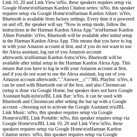
Link 10, 20 and Link View:\nNo, these speakers requires setup via
Google Home\n\nHarman Kardon Citation series: \nNo, this speaker
requires setup via Google Home\n\nHarman Kardon Allure: \nYes,
Bluetooth is available from factory settings. Every time it is powered
on and off, the speaker will say "Now in setup mode, follow the
instructions in the Harman Kardon Alexa App."\n\nHarman Kardon
Allure Portable: \nYes, Bluetooth will be available after initial setup
in the Harman Kardon Alexa App. This means that you have to log
in with your Amazon account at first, and if you do not want to use
the Alexa assistant, log out of you Amazon account
afterwards.\n\nHarman Kardon Astra:\nYes, Bluetooth will be
available after initial setup in the Harman Kardon Alexa App. This
means that you have to log in with your Amazon account at first,
and if you do not want to use the Alexa assistant, log out of you
Amazon account afterwards.","Answer__c":"JBL Playlist: \nYes, it
can be used with Bluetooth out of the box, and also Chromecast
(setup is done via Google Home, but speaker does not have Google
Assistant built-in)\n\nJBL Link Bar: \nYes, it can be used with
Bluetooth and Chromecast after setting the bar up with a Google
account - choosing not to activate the Google Assistant.\n\nJBL
Link Music: \nNo, this speaker requires setup via Google
Home\n\nJBL Link Portable: \nNo, this speaker requires setup via
Google Home\n\nJBL Link 10, 20 and Link View:\nNo, these
speakers requires setup via Google Home\n\nHarman Kardon
Citation series: \nNo, this speaker requires setup via Google