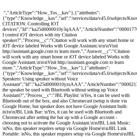
","ArticleType":"How_Tos__kav"},{"attributes":
{"type":"Knowledge__kav","url":"/services/data/v45.0/sobjects
CITATION: Controlling IOT
devices","Id":"ka25d0000010y3qAAA","ArticleNumber":"0000177
I control iOT devices with my Citation
speaker?","Process__c":"Citation will work with any smart home or
iOT device labeled Works with Google Assistant.\n\n\nVisit
http://assistant.google.com to learn more.","Answer__c":"Citation
will work with any smart home or iOT device labeled Works with
Google Assistant.\n\n\nVisit http://assistant.google.com to learn
more.","ArticleType":"How_Tos__kav"},{"attributes":
{"type":"Knowledge__kav","url":"/services/data/v45.0/sobjects/
Speakers: Using speaker without Voice
Assistant","Id":"ka25d0000010yzsAAA","ArticleNumber":"000021
the speaker be used with Bluetooth without setting up Voice
Assistant?","Process__c":"JBL Playlist: \nYes, it can be used with
Bluetooth out of the box, and also Chromecast (setup is done via
Google Home, but speaker does not have Google Assistant built-
in)\n\nJBL Link Bar: \nYes, it can be used with Bluetooth and
Chromecast after setting the bar up with a Google account -
choosing not to activate the Google Assistant.\n\nJBL Link Music:
\nNo, this speaker requires setup via Google Home\n\nJBL Link
Portable: \nNo, this speaker requires setup via Google Home\n\nJBL