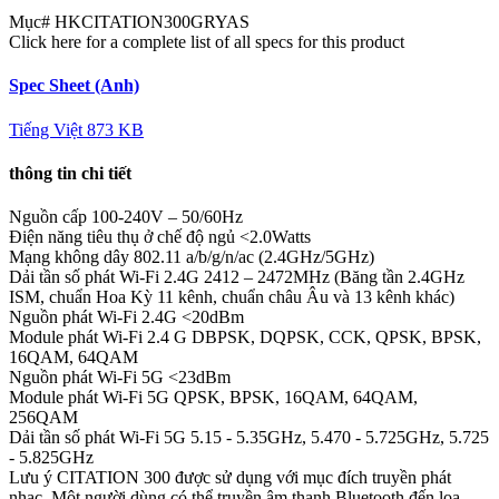
Mục#
HKCITATION300GRYAS
Click here for a complete list of all specs for this product
Spec Sheet (Anh)
Tiếng Việt
873 KB
thông tin chi tiết
Nguồn cấp
100-240V – 50/60Hz
Điện năng tiêu thụ ở chế độ ngủ
<2.0Watts
Mạng không dây
802.11 a/b/g/n/ac (2.4GHz/5GHz)
Dải tần số phát Wi-Fi 2.4G
2412 – 2472MHz (Băng tần 2.4GHz
ISM, chuẩn Hoa Kỳ 11 kênh, chuẩn châu Âu và 13 kênh khác)
Nguồn phát Wi-Fi 2.4G
<20dBm
Module phát Wi-Fi 2.4 G
DBPSK, DQPSK, CCK, QPSK, BPSK,
16QAM, 64QAM
Nguồn phát Wi-Fi 5G
<23dBm
Module phát Wi-Fi 5G
QPSK, BPSK, 16QAM, 64QAM,
256QAM
Dải tần số phát Wi-Fi 5G
5.15 - 5.35GHz, 5.470 - 5.725GHz, 5.725
- 5.825GHz
Lưu ý
CITATION 300 được sử dụng với mục đích truyền phát
nhạc. Một người dùng có thể truyền âm thanh Bluetooth đến loa.