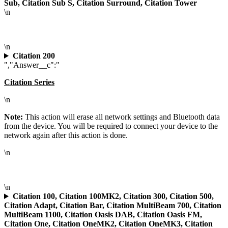
Sub, Citation Sub S, Citation Surround, Citation Tower
\n
\n
Citation 200
","Answer__c":"
Citation Series
\n
Note:
This action will erase all network settings and Bluetooth data
from the device. You will be required to connect your device to the
network again after this action is done.
\n
\n
Citation 100, Citation 100MK2, Citation 300, Citation 500,
Citation Adapt, Citation Bar, Citation MultiBeam 700, Citation
MultiBeam 1100, Citation Oasis DAB, Citation Oasis FM,
Citation One, Citation OneMK2, Citation OneMK3, Citation