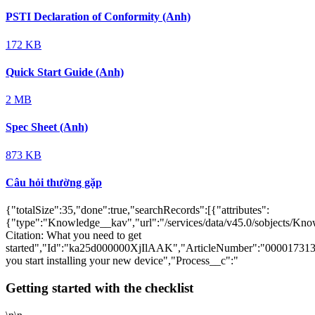
PSTI Declaration of Conformity (Anh)
172 KB
Quick Start Guide (Anh)
2 MB
Spec Sheet (Anh)
873 KB
Câu hỏi thường gặp
{"totalSize":35,"done":true,"searchRecords":[{"attributes":
{"type":"Knowledge__kav","url":"/services/data/v45.0/sobjects/
Citation: What you need to get
started","Id":"ka25d000000XjIlAAK","ArticleNumber":"000017313
you start installing your new device","Process__c":"
Getting started with the checklist