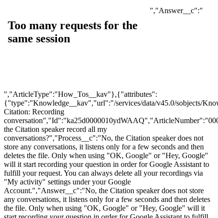
","Answer__c":"
","ArticleType":"How_Tos__kav"},{"attributes":
{"type":"Knowledge__kav","url":"/services/data/v45.0/sobjects
Citation: Recording
conversation","Id":"ka25d0000010ydWAAQ","ArticleNumber":"00
the Citation speaker record all my
conversations?","Process__c":"No, the Citation speaker does not
store any conversations, it listens only for a few seconds and then
deletes the file. Only when using "OK, Google" or "Hey, Google"
will it start recording your question in order for Google Assistant to
fulfill your request. You can always delete all your recordings via
"My activity" settings under your Google
Account.","Answer__c":"No, the Citation speaker does not store
any conversations, it listens only for a few seconds and then deletes
the file. Only when using "OK, Google" or "Hey, Google" will it
start recording your question in order for Google Assistant to fulfill