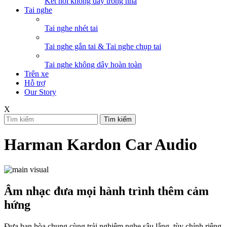
Kết nối không dây trong nhà
Tai nghe
Tai nghe nhét tai
Tai nghe gắn tai & Tai nghe chụp tai
Tai nghe không dây hoàn toàn
Trên xe
Hỗ trợ
Our Story
X
Tìm kiếm
Harman Kardon Car Audio
Âm nhạc đưa mọi hành trình thêm cảm
hứng
Đưa bạn hòa chung cùng trải nghiệm nghe sâu lắng, tùy chỉnh riêng