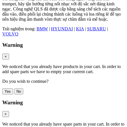
trumpet, hãy tận hưởng từng nốt nhạc với độ sắc nét đáng kinh
ngạc. Công nghệ QLS đã được cấp bằng sáng chế tách các nguồn
đầu vào, điều phối lại chúng thành các luồng và loa riêng lẻ để tạo
nên hiệu ứng âm thanh vòm thực sự chìm đắm và mê hoặc.
Trải nghiệm trong:
BMW
|
HYUNDAI
|
KIA
|
SUBARU
|
VOLVO
Warning
×
We noticed that you already have products in your cart. In order to
add spare parts we have to empty your current cart.
Do you wish to continue?
Yes
No
Warning
×
We noticed that you already have spare parts in your cart. In order to