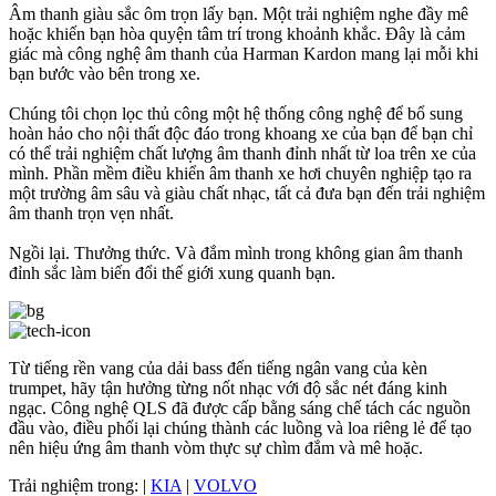
Âm thanh giàu sắc ôm trọn lấy bạn. Một trải nghiệm nghe đầy mê
hoặc khiến bạn hòa quyện tâm trí trong khoảnh khắc. Đây là cảm
giác mà công nghệ âm thanh của Harman Kardon mang lại mỗi khi
bạn bước vào bên trong xe.
Chúng tôi chọn lọc thủ công một hệ thống công nghệ để bổ sung
hoàn hảo cho nội thất độc đáo trong khoang xe của bạn để bạn chỉ
có thể trải nghiệm chất lượng âm thanh đỉnh nhất từ loa trên xe của
mình. Phần mềm điều khiển âm thanh xe hơi chuyên nghiệp tạo ra
một trường âm sâu và giàu chất nhạc, tất cả đưa bạn đến trải nghiệm
âm thanh trọn vẹn nhất.
Ngồi lại. Thưởng thức. Và đắm mình trong không gian âm thanh
đỉnh sắc làm biến đổi thế giới xung quanh bạn.
Từ tiếng rền vang của dải bass đến tiếng ngân vang của kèn
trumpet, hãy tận hưởng từng nốt nhạc với độ sắc nét đáng kinh
ngạc. Công nghệ QLS đã được cấp bằng sáng chế tách các nguồn
đầu vào, điều phối lại chúng thành các luồng và loa riêng lẻ để tạo
nên hiệu ứng âm thanh vòm thực sự chìm đắm và mê hoặc.
Trải nghiệm trong:
|
KIA
|
VOLVO