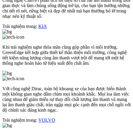
Công nghệ Clari-Fi phân tích tín hiệu số của file âm thanh trong thời
gian thực và làm chúng sống động trở lại, cho bạn tận hưởng những
chi tiết rõ nét, riêng biệt và đẹp đẽ nhất mà bạn thường bỏ lỡ trong
nhạc nén kỹ thuật số.
Trải nghiệm trong:
KIA
Khi trải nghiệm nghe thỏa mãn cũng góp phần vì môi trường.
GreenEdge kết hợp giữa thiết kế thân thiện môi trường, công nghệ
tiết kiệm năng lượng cùng âm thanh vượt trội để mang tới một hệ
thống nghe hoàn hảo từ hiệu suất đến chất âm.
Với công nghệ Dirac, toàn bộ khoang xe của bạn được biến thành
một không gian nghe đắm chìm mọi khoảnh khắc. Mọi loa làm việc
cùng nhau để giảm thiểu sự thay đổi chất lượng âm thanh và mang
lại âm thanh giàu chất, tràn ngập mọi góc cạnh đến mọi chỗ ngồi với
độ chính xác đáng kinh ngạc.
Trải nghiệm trong:
VOLVO