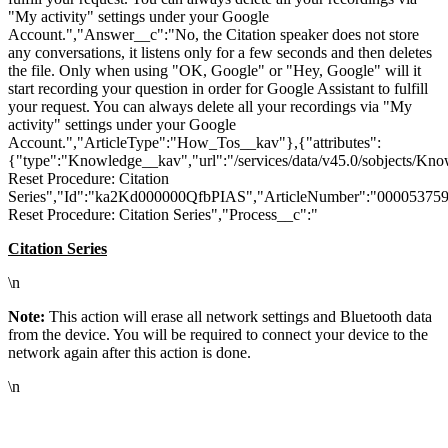
"My activity" settings under your Google
Account.","Answer__c":"No, the Citation speaker does not store
any conversations, it listens only for a few seconds and then deletes
the file. Only when using "OK, Google" or "Hey, Google" will it
start recording your question in order for Google Assistant to fulfill
your request. You can always delete all your recordings via "My
activity" settings under your Google
Account.","ArticleType":"How_Tos__kav"},{"attributes":
{"type":"Knowledge__kav","url":"/services/data/v45.0/sobjects/K
Reset Procedure: Citation
Series","Id":"ka2Kd000000QfbPIAS","ArticleNumber":"000053759"
Reset Procedure: Citation Series","Process__c":"
Citation Series
\n
Note:
This action will erase all network settings and Bluetooth data
from the device. You will be required to connect your device to the
network again after this action is done.
\n