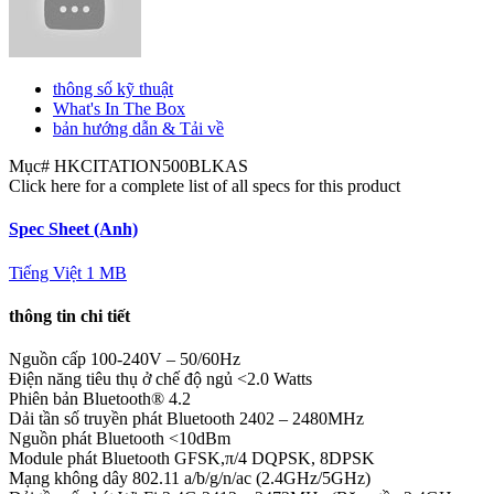
thông số kỹ thuật
What's In The Box
bản hướng dẫn & Tải về
Mục#
HKCITATION500BLKAS
Click here for a complete list of all specs for this product
Spec Sheet (Anh)
Tiếng Việt
1 MB
thông tin chi tiết
Nguồn cấp
100-240V – 50/60Hz
Điện năng tiêu thụ ở chế độ ngủ
<2.0 Watts
Phiên bản Bluetooth®
4.2
Dải tần số truyền phát Bluetooth
2402 – 2480MHz
Nguồn phát Bluetooth
<10dBm
Module phát Bluetooth
GFSK,π/4 DQPSK, 8DPSK
Mạng không dây
802.11 a/b/g/n/ac (2.4GHz/5GHz)