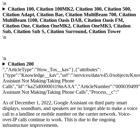
\n
Citation 100, Citation 100MK2, Citation 300, Citation 500,
Citation Adapt, Citation Bar, Citation MultiBeam 700, Citation
MultiBeam 1100, Citation Oasis DAB, Citation Oasis FM,
Citation One, Citation OneMK2, Citation OneMK3, Citation
Sub, Citation Sub S, Citation Surround, Citation Tower
\n
\n
Citation 200
","ArticleType":"How_Tos__kav"},{"attributes":
{"type":"Knowledge__kav","url":"/services/data/v45.0/sobjects/
Assistant Not Making/Taking Phone
Calls","Id":"ka25d00000119inAAA","ArticleNumber":"000039499"
Assistant Not Making/Taking Phone Calls","Process__c":"
As of December 1, 2022,
Google Assistant on third party smart
displays, soundbars, and speakers are no longer able to make a voice
call to a landline or mobile number on the carrier network. Voice-
over-IP calls continue to work. This is due to the ongoing
infrastructure improvements.