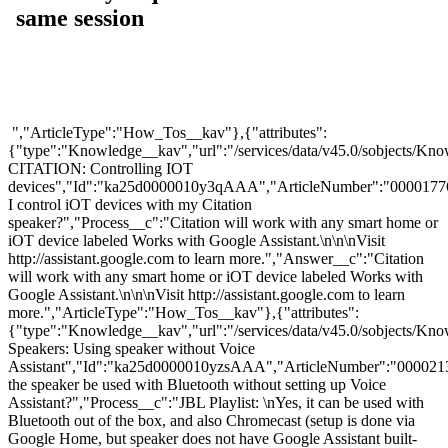
","ArticleType":"How_Tos__kav"},{"attributes":
{"type":"Knowledge__kav","url":"/services/data/v45.0/sobjects
CITATION: Controlling IOT
devices","Id":"ka25d0000010y3qAAA","ArticleNumber":"0000177
I control iOT devices with my Citation
speaker?","Process__c":"Citation will work with any smart home or
iOT device labeled Works with Google Assistant.\n\n\nVisit
http://assistant.google.com to learn more.","Answer__c":"Citation
will work with any smart home or iOT device labeled Works with
Google Assistant.\n\n\nVisit http://assistant.google.com to learn
more.","ArticleType":"How_Tos__kav"},{"attributes":
{"type":"Knowledge__kav","url":"/services/data/v45.0/sobjects/
Speakers: Using speaker without Voice
Assistant","Id":"ka25d0000010yzsAAA","ArticleNumber":"000021
the speaker be used with Bluetooth without setting up Voice
Assistant?","Process__c":"JBL Playlist: \nYes, it can be used with
Bluetooth out of the box, and also Chromecast (setup is done via
Google Home, but speaker does not have Google Assistant built-