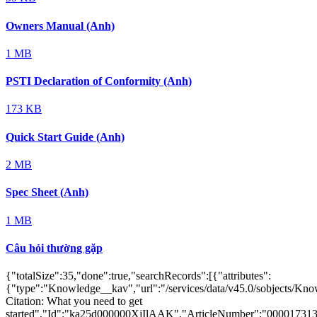
Owners Manual (Anh)
1 MB
PSTI Declaration of Conformity (Anh)
173 KB
Quick Start Guide (Anh)
2 MB
Spec Sheet (Anh)
1 MB
Câu hỏi thường gặp
{"totalSize":35,"done":true,"searchRecords":[{"attributes":
{"type":"Knowledge__kav","url":"/services/data/v45.0/sobjects/
Citation: What you need to get
started","Id":"ka25d000000XjIlAAK","ArticleNumber":"000017313