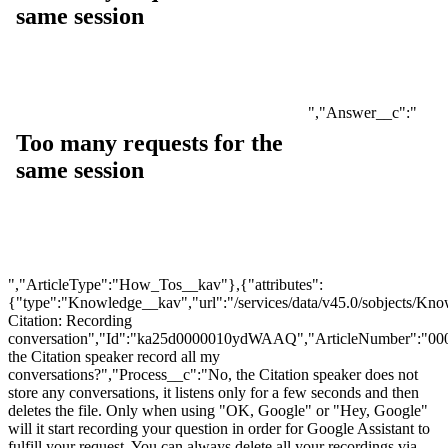
","Answer__c":"
","ArticleType":"How_Tos__kav"},{"attributes":
{"type":"Knowledge__kav","url":"/services/data/v45.0/sobjects
Citation: Recording
conversation","Id":"ka25d0000010ydWAAQ","ArticleNumber":"00
the Citation speaker record all my
conversations?","Process__c":"No, the Citation speaker does not
store any conversations, it listens only for a few seconds and then
deletes the file. Only when using "OK, Google" or "Hey, Google"
will it start recording your question in order for Google Assistant to
fulfill your request. You can always delete all your recordings via