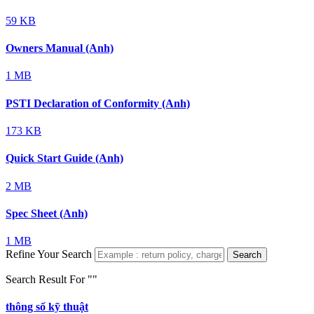
59 KB
Owners Manual (Anh)
1 MB
PSTI Declaration of Conformity (Anh)
173 KB
Quick Start Guide (Anh)
2 MB
Spec Sheet (Anh)
1 MB
Refine Your Search
Search
Search Result For "
"
thông số kỹ thuật