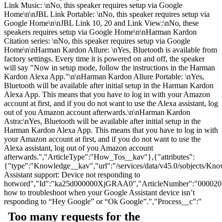
Link Music: \nNo, this speaker requires setup via Google
Home\n\nJBL Link Portable: \nNo, this speaker requires setup via
Google Home\n\nJBL Link 10, 20 and Link View:\nNo, these
speakers requires setup via Google Home\n\nHarman Kardon
Citation series: \nNo, this speaker requires setup via Google
Home\n\nHarman Kardon Allure: \nYes, Bluetooth is available from
factory settings. Every time it is powered on and off, the speaker
will say "Now in setup mode, follow the instructions in the Harman
Kardon Alexa App."\n\nHarman Kardon Allure Portable: \nYes,
Bluetooth will be available after initial setup in the Harman Kardon
Alexa App. This means that you have to log in with your Amazon
account at first, and if you do not want to use the Alexa assistant, log
out of you Amazon account afterwards.\n\nHarman Kardon
Astra:\nYes, Bluetooth will be available after initial setup in the
Harman Kardon Alexa App. This means that you have to log in with
your Amazon account at first, and if you do not want to use the
Alexa assistant, log out of you Amazon account
afterwards.","ArticleType":"How_Tos__kav"},{"attributes":
{"type":"Knowledge__kav","url":"/services/data/v45.0/sobjects
Assistant support: Device not responding to
hotword","Id":"ka25d000000XjGRAA0","ArticleNumber":"0000201
how to troubleshoot when your Google Assistant device isn’t
responding to “Hey Google” or “Ok Google”.","Process__c":"