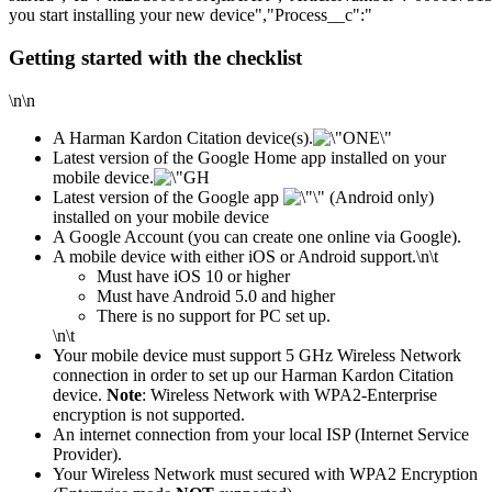
you start installing your new device","Process__c":"
Getting started with the checklist
\n\n
A Harman Kardon Citation device(s).
Latest version of the Google Home app installed on your
mobile device.
Latest version of the Google app
(Android only)
installed on your mobile device
A Google Account (you can create one online via Google).
A mobile device with either iOS or Android support.
\n\t
​Must have iOS 10 or higher
Must have Android 5.0 and higher
There is no support for PC set up.
\n\t
Your mobile device must support 5 GHz Wireless Network
connection in order to set up our Harman Kardon Citation
device.
Note
: Wireless Network with WPA2-Enterprise
encryption is not supported.
An internet connection from your local ISP (Internet Service
Provider).
Your Wireless Network must secured with WPA2 Encryption