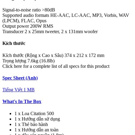
Signal-to-noise ratio
>80dB
Supported audio formats
HE-AAC, LC-AAC, MP3, Vorbis, WAV
(LPCM), FLAC, Opus
Output power
200W RMS
Transducer
2 x 25mm tweeter, 2 x 131mm woofer
Kích thước
Kích thước (Rộng x Cao x Sâu)
374 x 212 x 172 mm
Trọng lượng
7.6kg (16.8lb)
Click here for a complete list of all specs for this product
Spec Sheet (Anh)
Tiếng Việt
1 MB
What's In The Box
1 x Loa Citation 500
1 x Hướng dẫn sử dụng
1 x Thẻ bảo hành
1 x Hướng dẫn an toàn