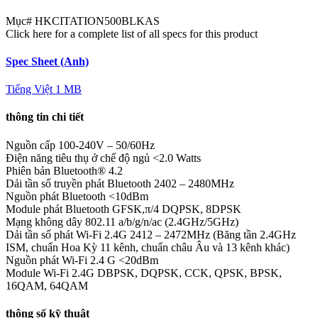
Mục#
HKCITATION500BLKAS
Click here for a complete list of all specs for this product
Spec Sheet (Anh)
Tiếng Việt
1 MB
thông tin chi tiết
Nguồn cấp
100-240V – 50/60Hz
Điện năng tiêu thụ ở chế độ ngủ
<2.0 Watts
Phiên bản Bluetooth®
4.2
Dải tần số truyền phát Bluetooth
2402 – 2480MHz
Nguồn phát Bluetooth
<10dBm
Module phát Bluetooth
GFSK,π/4 DQPSK, 8DPSK
Mạng không dây
802.11 a/b/g/n/ac (2.4GHz/5GHz)
Dải tần số phát Wi-Fi 2.4G
2412 – 2472MHz (Băng tần 2.4GHz
ISM, chuẩn Hoa Kỳ 11 kênh, chuẩn châu Âu và 13 kênh khác)
Nguồn phát Wi-Fi 2.4 G
<20dBm
Module Wi-Fi 2.4G
DBPSK, DQPSK, CCK, QPSK, BPSK,
16QAM, 64QAM
thông số kỹ thuật