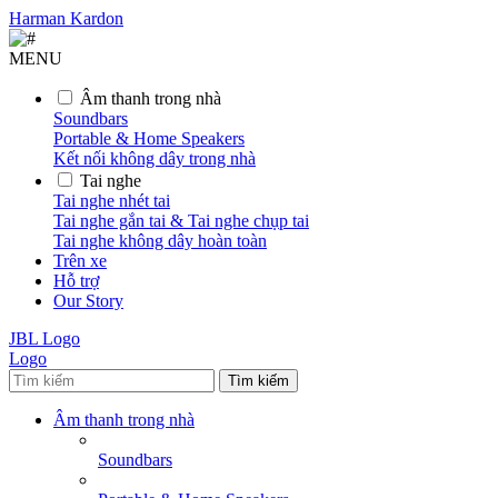
Harman Kardon
MENU
Âm thanh trong nhà
Soundbars
Portable & Home Speakers
Kết nối không dây trong nhà
Tai nghe
Tai nghe nhét tai
Tai nghe gắn tai & Tai nghe chụp tai
Tai nghe không dây hoàn toàn
Trên xe
Hỗ trợ
Our Story
JBL Logo
Logo
Tìm kiếm
Âm thanh trong nhà
Soundbars