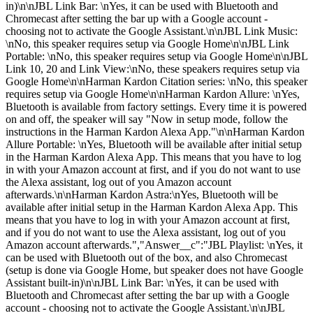
in)\n\nJBL Link Bar: \nYes, it can be used with Bluetooth and
Chromecast after setting the bar up with a Google account -
choosing not to activate the Google Assistant.\n\nJBL Link Music:
\nNo, this speaker requires setup via Google Home\n\nJBL Link
Portable: \nNo, this speaker requires setup via Google Home\n\nJBL
Link 10, 20 and Link View:\nNo, these speakers requires setup via
Google Home\n\nHarman Kardon Citation series: \nNo, this speaker
requires setup via Google Home\n\nHarman Kardon Allure: \nYes,
Bluetooth is available from factory settings. Every time it is powered
on and off, the speaker will say "Now in setup mode, follow the
instructions in the Harman Kardon Alexa App."\n\nHarman Kardon
Allure Portable: \nYes, Bluetooth will be available after initial setup
in the Harman Kardon Alexa App. This means that you have to log
in with your Amazon account at first, and if you do not want to use
the Alexa assistant, log out of you Amazon account
afterwards.\n\nHarman Kardon Astra:\nYes, Bluetooth will be
available after initial setup in the Harman Kardon Alexa App. This
means that you have to log in with your Amazon account at first,
and if you do not want to use the Alexa assistant, log out of you
Amazon account afterwards.","Answer__c":"JBL Playlist: \nYes, it
can be used with Bluetooth out of the box, and also Chromecast
(setup is done via Google Home, but speaker does not have Google
Assistant built-in)\n\nJBL Link Bar: \nYes, it can be used with
Bluetooth and Chromecast after setting the bar up with a Google
account - choosing not to activate the Google Assistant.\n\nJBL