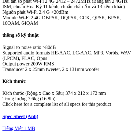
Dải tần số phát Wi-Fi 2.4G
2412 – 2472MHz (Băng tần 2.4GHz
ISM, chuẩn Hoa Kỳ 11 kênh, chuẩn châu Âu và 13 kênh khác)
Nguồn phát Wi-Fi 2.4 G
<20dBm
Module Wi-Fi 2.4G
DBPSK, DQPSK, CCK, QPSK, BPSK,
16QAM, 64QAM
thông số kỹ thuật
Signal-to-noise ratio
>80dB
Supported audio formats
HE-AAC, LC-AAC, MP3, Vorbis, WAV
(LPCM), FLAC, Opus
Output power
200W RMS
Transducer
2 x 25mm tweeter, 2 x 131mm woofer
Kích thước
Kích thước (Rộng x Cao x Sâu)
374 x 212 x 172 mm
Trọng lượng
7.6kg (16.8lb)
Click here for a complete list of all specs for this product
Spec Sheet (Anh)
Tiếng Việt
1 MB