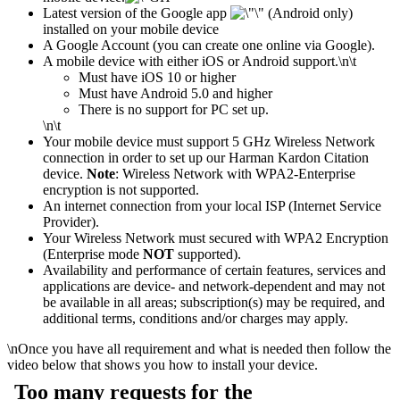
Latest version of the Google app
(Android only)
installed on your mobile device
A Google Account (you can create one online via Google).
A mobile device with either iOS or Android support.
\n\t
​Must have iOS 10 or higher
Must have Android 5.0 and higher
There is no support for PC set up.
\n\t
Your mobile device must support 5 GHz Wireless Network
connection in order to set up our Harman Kardon Citation
device.
Note
: Wireless Network with WPA2-Enterprise
encryption is not supported.
An internet connection from your local ISP (Internet Service
Provider).
Your Wireless Network must secured with WPA2 Encryption
(Enterprise mode
NOT
supported).
Availability and performance of certain features, services and
applications are device- and network-dependent and may not
be available in all areas; subscription(s) may be required, and
additional terms, conditions and/or charges may apply.
\n
Once you have all requirement and what is needed then follow the
video below that shows you how to install your device.