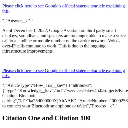
Please click here to see Google’s official statement/article explaining
this.
","Answer__c":"
As of December 1, 2022,
Google Assistant on third party smart
displays, soundbars, and speakers are no longer able to make a voice
call to a landline or mobile number on the carrier network. Voice-
over-IP calls continue to work. This is due to the ongoing
infrastructure improvements.
Please click here to see Google’s official statement/article explaining
this.
","ArticleType":"How_Tos__kav"},{"attributes":
{"type":"Knowledge__kav","url":"/services/data/v45.0/sobjects
Citation: Bluetooth
pairing","Id":"ka25d000000XjAhAAK","ArticleNumber":"0000256
to connect your Bluetooth smartphone or tablet","Process__c":"
Citation One and Citation 100