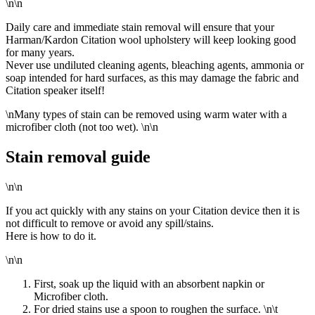
\n\n
Daily care and immediate stain removal will ensure that your
Harman/Kardon Citation wool upholstery will keep looking good
for many years.
Never use undiluted cleaning agents, bleaching agents, ammonia or
soap intended for hard surfaces, as this may damage the fabric and
Citation speaker itself!
\n
Many types of stain can be removed using warm water with a
microfiber cloth (not too wet).
\n\n
Stain removal guide
\n\n
If you act quickly with any stains on your Citation device then it is
not difficult to remove or avoid any spill/stains.
Here is how to do it.
\n\n
First, soak up the liquid with an absorbent napkin or
Microfiber cloth.
For dried stains use a spoon to roughen the surface.
\n\t