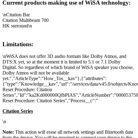
Current products making use of WiSA technology:
\nCitation Bar
Citation Multibeam 700
HK surround\n
Limitations:
\nWiSA does not offer 3D audio formats like Dolby Atmos, and
DTS:X yet, so at the moment it is limited to 5.1 or 7.1 Dolby
Digital. So regardless of which brand of WiSA speaker you choose,
Dolby Atmos will not be available
yet.","ArticleType":"How_Tos__kav"},{"attributes":
{"type":"Knowledge__kav","url":"/services/data/v45.0/sobjects/K
Reset Procedure: Citation
Series","Id":"ka2Kd000000QfbPIAS","ArticleNumber":"000053759"
Reset Procedure: Citation Series","Process__c":"
Citation Series
\n
Note:
This action will erase all network settings and Bluetooth data
from the device. You will be required to connect your device to the