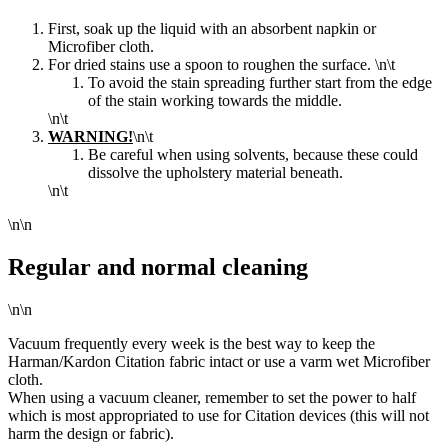
First, soak up the liquid with an absorbent napkin or
Microfiber cloth.
For dried stains use a spoon to roughen the surface.
\n\t
To
avoid the stain spreading further start from the edge
of
the stain working towards the middle.
\n\t
WARNING!
\n\t
Be careful when using solvents, because these could
dissolve the upholstery material beneath.
\n\t
\n\n
Regular and normal cleaning
\n\n
Vacuum frequently every week is the best way to keep the
Harman/Kardon Citation fabric intact or use a varm wet Microfiber
cloth.
When using a vacuum cleaner, remember to set the power to half
which is most appropriated to use for Citation devices (this will not
harm the design or fabric).