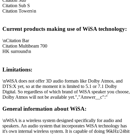
Citation Sub
Citation Sub S
Citation Towers\n
Current products making use of WiSA technology:
\nCitation Bar
Citation Multibeam 700
HK surround\n
Limitations:
\nWiSA does not offer 3D audio formats like Dolby Atmos, and
DTS:X yet, so at the moment it is limited to 5.1 or 7.1 Dolby
Digital. So regardless of which brand of WiSA speaker you choose,
Dolby Atmos will not be available yet.","Answer__c":"
General information about WiSA:
\nWiSA is a wireless system designed specifically for audio and
speakers. An audio system that incorporates WiSA technology has
it's own internal wireless system. It is capable of doing 96kHz/24bit