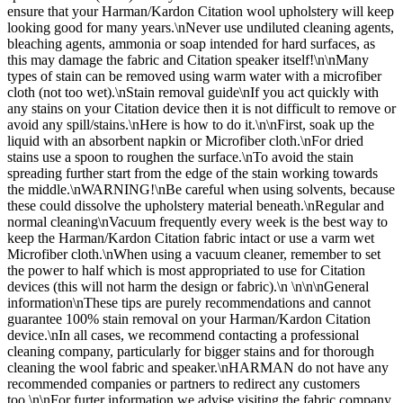
ensure that your Harman/Kardon Citation wool upholstery will keep
looking good for many years.\nNever use undiluted cleaning agents,
bleaching agents, ammonia or soap intended for hard surfaces, as
this may damage the fabric and Citation speaker itself!\n\nMany
types of stain can be removed using warm water with a microfiber
cloth (not too wet).\nStain removal guide\nIf you act quickly with
any stains on your Citation device then it is not difficult to remove or
avoid any spill/stains.\nHere is how to do it.\n\nFirst, soak up the
liquid with an absorbent napkin or Microfiber cloth.\nFor dried
stains use a spoon to roughen the surface.\nTo avoid the stain
spreading further start from the edge of the stain working towards
the middle.\nWARNING!\nBe careful when using solvents, because
these could dissolve the upholstery material beneath.\nRegular and
normal cleaning\nVacuum frequently every week is the best way to
keep the Harman/Kardon Citation fabric intact or use a varm wet
Microfiber cloth.\nWhen using a vacuum cleaner, remember to set
the power to half which is most appropriated to use for Citation
devices (this will not harm the design or fabric).\n \n\n\nGeneral
information\nThese tips are purely recommendations and cannot
guarantee 100% stain removal on your Harman/Kardon Citation
device.\nIn all cases, we recommend contacting a professional
cleaning company, particularly for bigger stains and for thorough
cleaning the wool fabric and speaker.\nHARMAN do not have any
recommended companies or partners to redirect any customers
too.\n\nFor furter information we advise visiting the fabric company