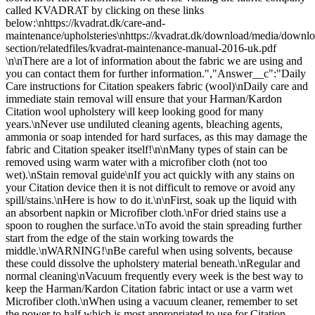
called KVADRAT by clicking on these links
below:\nhttps://kvadrat.dk/care-and-
maintenance/upholsteries\nhttps://kvadrat.dk/download/media/downlo
section/relatedfiles/kvadrat-maintenance-manual-2016-uk.pdf
\n\nThere are a lot of information about the fabric we are using and
you can contact them for further information.","Answer__c":"Daily
Care instructions for Citation speakers fabric (wool)\nDaily care and
immediate stain removal will ensure that your Harman/Kardon
Citation wool upholstery will keep looking good for many
years.\nNever use undiluted cleaning agents, bleaching agents,
ammonia or soap intended for hard surfaces, as this may damage the
fabric and Citation speaker itself!\n\nMany types of stain can be
removed using warm water with a microfiber cloth (not too
wet).\nStain removal guide\nIf you act quickly with any stains on
your Citation device then it is not difficult to remove or avoid any
spill/stains.\nHere is how to do it.\n\nFirst, soak up the liquid with
an absorbent napkin or Microfiber cloth.\nFor dried stains use a
spoon to roughen the surface.\nTo avoid the stain spreading further
start from the edge of the stain working towards the
middle.\nWARNING!\nBe careful when using solvents, because
these could dissolve the upholstery material beneath.\nRegular and
normal cleaning\nVacuum frequently every week is the best way to
keep the Harman/Kardon Citation fabric intact or use a varm wet
Microfiber cloth.\nWhen using a vacuum cleaner, remember to set
the power to half which is most appropriated to use for Citation