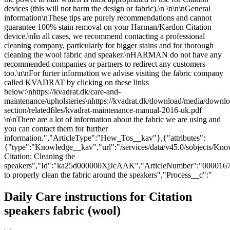
devices (this will not harm the design or fabric).\n \n\n\nGeneral
information\nThese tips are purely recommendations and cannot
guarantee 100% stain removal on your Harman/Kardon Citation
device.\nIn all cases, we recommend contacting a professional
cleaning company, particularly for bigger stains and for thorough
cleaning the wool fabric and speaker.\nHARMAN do not have any
recommended companies or partners to redirect any customers
too.\n\nFor furter information we advise visiting the fabric company
called KVADRAT by clicking on these links
below:\nhttps://kvadrat.dk/care-and-
maintenance/upholsteries\nhttps://kvadrat.dk/download/media/downlo
section/relatedfiles/kvadrat-maintenance-manual-2016-uk.pdf
\n\nThere are a lot of information about the fabric we are using and
you can contact them for further
information.","ArticleType":"How_Tos__kav"},{"attributes":
{"type":"Knowledge__kav","url":"/services/data/v45.0/sobjects/
Citation: Cleaning the
speakers","Id":"ka25d000000XjJcAAK","ArticleNumber":"000016
to properly clean the fabric around the speakers","Process__c":"
Daily Care instructions for Citation
speakers fabric (wool)