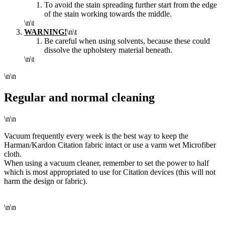
To
avoid the stain spreading further start from the edge
of
the stain working towards the middle.
\n\t
WARNING!
\n\t
Be careful when using solvents, because these could
dissolve the upholstery material beneath.
\n\t
\n\n
Regular and normal cleaning
\n\n
Vacuum frequently every week is the best way to keep the
Harman/Kardon Citation fabric intact or use a varm wet Microfiber
cloth.
When using a vacuum cleaner, remember to set the power to half
which is most appropriated to use for Citation devices (this will not
harm the design or fabric).
\n\n