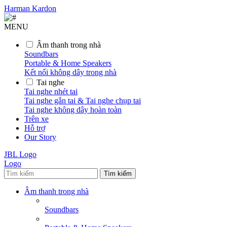
Harman Kardon
MENU
Âm thanh trong nhà
Soundbars
Portable & Home Speakers
Kết nối không dây trong nhà
Tai nghe
Tai nghe nhét tai
Tai nghe gắn tai & Tai nghe chụp tai
Tai nghe không dây hoàn toàn
Trên xe
Hỗ trợ
Our Story
JBL Logo
Logo
Tìm kiếm
Âm thanh trong nhà
Soundbars