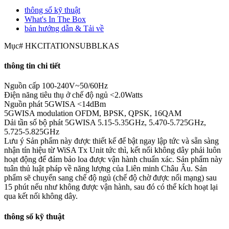
thông số kỹ thuật
What's In The Box
bản hướng dẫn & Tải về
Mục#
HKCITATIONSUBBLKAS
thông tin chi tiết
Nguồn cấp
100-240V~50/60Hz
Điện năng tiêu thụ ở chế độ ngủ
<2.0Watts
Nguồn phát 5GWISA
<14dBm
5GWISA modulation
OFDM, BPSK, QPSK, 16QAM
Dải tần số bộ phát 5GWISA
5.15-5.35GHz, 5.470-5.725GHz,
5.725-5.825GHz
Lưu ý
Sản phẩm này được thiết kế để bật ngay lập tức và sẵn sàng
nhận tín hiệu từ WiSA Tx Unit tức thì, kết nối không dây phải luôn
hoạt động để đảm bảo loa được vận hành chuẩn xác. Sản phẩm này
tuân thủ luật pháp về năng lượng của Liên minh Châu Âu. Sản
phẩm sẽ chuyển sang chế độ ngủ (chế độ chờ được nối mạng) sau
15 phút nếu như không được vận hành, sau đó có thể kích hoạt lại
qua kết nối không dây.
thông số kỹ thuật