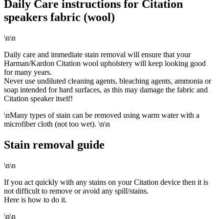
Daily Care instructions for Citation
speakers fabric (wool)
\n\n
Daily care and immediate stain removal will ensure that your
Harman/Kardon Citation wool upholstery will keep looking good
for many years.
Never use undiluted cleaning agents, bleaching agents, ammonia or
soap intended for hard surfaces, as this may damage the fabric and
Citation speaker itself!
\n
Many types of stain can be removed using warm water with a
microfiber cloth (not too wet).
\n\n
Stain removal guide
\n\n
If you act quickly with any stains on your Citation device then it is
not difficult to remove or avoid any spill/stains.
Here is how to do it.
\n\n