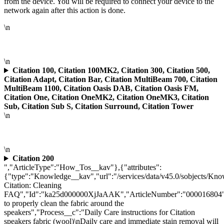
from the device. You will be required to connect your device to the
network again after this action is done.
\n
\n
Citation 100, Citation 100MK2, Citation 300, Citation 500,
Citation Adapt, Citation Bar, Citation MultiBeam 700, Citation
MultiBeam 1100, Citation Oasis DAB, Citation Oasis FM,
Citation One, Citation OneMK2, Citation OneMK3, Citation
Sub, Citation Sub S, Citation Surround, Citation Tower
\n
\n
Citation 200
","ArticleType":"How_Tos__kav"},{"attributes":
{"type":"Knowledge__kav","url":"/services/data/v45.0/sobjects/
Citation: Cleaning
FAQ","Id":"ka25d000000XjJaAAK","ArticleNumber":"000016804"
to properly clean the fabric around the
speakers","Process__c":"Daily Care instructions for Citation
speakers fabric (wool)\nDaily care and immediate stain removal will