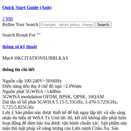
Quick Start Guide (Anh)
2 MB
Refine Your Search
Search
Search Result For "
"
thông số kỹ thuật
Mục#
HKCITATIONSUBBLKAS
thông tin chi tiết
Nguồn cấp
100-240V~50/60Hz
Điện năng tiêu thụ ở chế độ ngủ
<2.0Watts
Nguồn phát 5GWISA
<14dBm
5GWISA modulation
OFDM, BPSK, QPSK, 16QAM
Dải tần số bộ phát 5GWISA
5.15-5.35GHz, 5.470-5.725GHz,
5.725-5.825GHz
Lưu ý
Sản phẩm này được thiết kế để bật ngay lập tức và sẵn sàng
nhận tín hiệu từ WiSA Tx Unit tức thì, kết nối không dây phải luôn
hoạt động để đảm bảo loa được vận hành chuẩn xác. Sản phẩm này
tuân thủ luật pháp về năng lượng của Liên minh Châu Âu. Sản