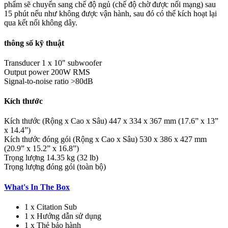
phẩm sẽ chuyển sang chế độ ngủ (chế độ chờ được nối mạng) sau
15 phút nếu như không được vận hành, sau đó có thể kích hoạt lại
qua kết nối không dây.
thông số kỹ thuật
Transducer
1 x 10" subwoofer
Output power
200W RMS
Signal-to-noise ratio
>80dB
Kích thước
Kích thước (Rộng x Cao x Sâu)
447 x 334 x 367 mm (17.6” x 13”
x 14.4”)
Kích thước đóng gói (Rộng x Cao x Sâu)
530 x 386 x 427 mm
(20.9” x 15.2” x 16.8”)
Trọng lượng
14.35 kg (32 lb)
Trọng lượng đóng gói
(toàn bộ)
What's In The Box
1 x Citation Sub
1 x Hướng dẫn sử dụng
1 x Thẻ bảo hành