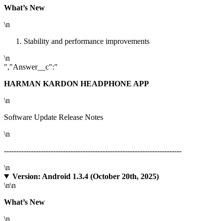
What’s New
\n
Stability and performance improvements
\n
","Answer__c":"
HARMAN KARDON HEADPHONE APP
\n
Software Update Release Notes
\n
------------------------------------------------------------------------
\n
Version: Android 1.3.4 (October 20th, 2025)
\n
\n
What’s New
\n