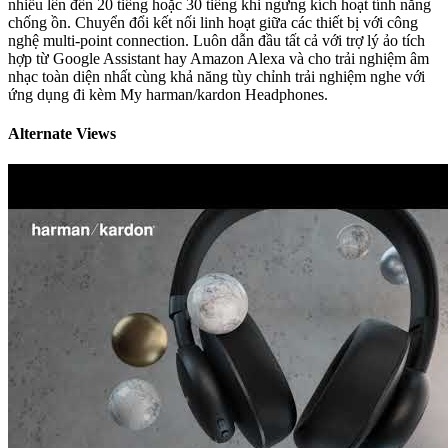
nhiễu lên đến 20 tiếng hoặc 30 tiếng khi ngưng kích hoạt tính năng
chống ồn. Chuyển đổi kết nối linh hoạt giữa các thiết bị với công
nghệ multi-point connection. Luôn dẫn đầu tất cả với trợ lý ảo tích
hợp từ Google Assistant hay Amazon Alexa và cho trải nghiệm âm
nhạc toàn diện nhất cùng khả năng tùy chỉnh trải nghiệm nghe với
ứng dụng đi kèm My harman/kardon Headphones.
Alternate Views