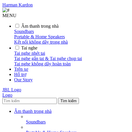
Harman Kardon
MENU
Âm thanh trong nhà
Soundbars
Portable & Home Speakers
Kết nối không dây trong nhà
Tai nghe
Tai nghe nhét tai
Tai nghe gắn tai & Tai nghe chụp tai
Tai nghe không dây hoàn toàn
Trên xe
Hỗ trợ
Our Story
JBL Logo
Logo
Tìm kiếm
Âm thanh trong nhà
Soundbars