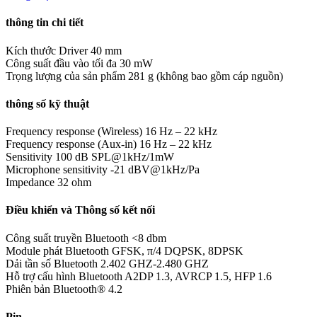
thông tin chi tiết
Kích thước Driver
40 mm
Công suất đầu vào tối đa
30 mW
Trọng lượng của sản phẩm
281 g (không bao gồm cáp nguồn)
thông số kỹ thuật
Frequency response (Wireless)
16 Hz – 22 kHz
Frequency response (Aux-in)
16 Hz – 22 kHz
Sensitivity
100 dB SPL@1kHz/1mW
Microphone sensitivity
-21 dBV@1kHz/Pa
Impedance
32 ohm
Điều khiển và Thông số kết nối
Công suất truyền Bluetooth
<8 dbm
Module phát Bluetooth
GFSK, π/4 DQPSK, 8DPSK
Dải tần số Bluetooth
2.402 GHZ-2.480 GHZ
Hỗ trợ cấu hình Bluetooth
A2DP 1.3, AVRCP 1.5, HFP 1.6
Phiên bản Bluetooth®
4.2
Pin