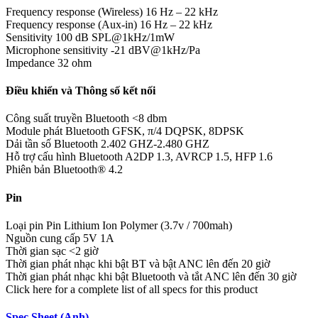
Frequency response (Wireless)
16 Hz – 22 kHz
Frequency response (Aux-in)
16 Hz – 22 kHz
Sensitivity
100 dB SPL@1kHz/1mW
Microphone sensitivity
-21 dBV@1kHz/Pa
Impedance
32 ohm
Điều khiển và Thông số kết nối
Công suất truyền Bluetooth
<8 dbm
Module phát Bluetooth
GFSK, π/4 DQPSK, 8DPSK
Dải tần số Bluetooth
2.402 GHZ-2.480 GHZ
Hỗ trợ cấu hình Bluetooth
A2DP 1.3, AVRCP 1.5, HFP 1.6
Phiên bản Bluetooth®
4.2
Pin
Loại pin
Pin Lithium Ion Polymer (3.7v / 700mah)
Nguồn cung cấp
5V 1A
Thời gian sạc
<2 giờ
Thời gian phát nhạc khi bật BT và bật ANC
lên đến 20 giờ
Thời gian phát nhạc khi bật Bluetooth và tắt ANC
lên đến 30 giờ
Click here for a complete list of all specs for this product
Spec Sheet (Anh)