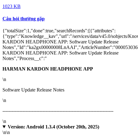
1023 KB
Câu hỏi thường gặp
{"totalSize":1,"done":true,"searchRecords":[{"attributes":
{"type":"Knowledge__kav","url":"/services/data/v45.0/sobject
KARDON HEADPHONE APP: Software Update Release
Notes","Id":"ka2gx00000008LnAAI","ArticleNumber":"0000530
KARDON HEADPHONE APP: Software Update Release
Notes","Process__c":"
HARMAN KARDON HEADPHONE APP
\n
Software Update Release Notes
\n
------------------------------------------------------------------------
\n
Version: Android 1.3.4 (October 20th, 2025)
\n
\n