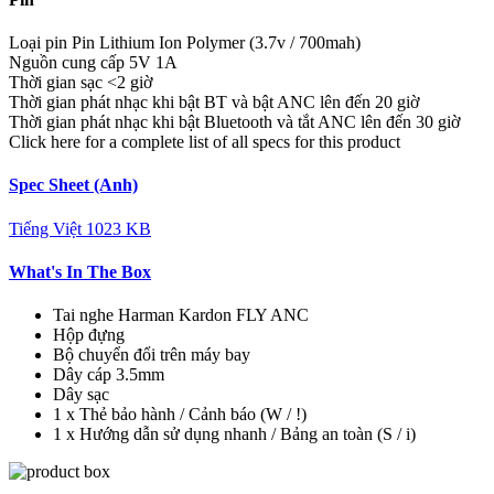
Loại pin
Pin Lithium Ion Polymer (3.7v / 700mah)
Nguồn cung cấp
5V 1A
Thời gian sạc
<2 giờ
Thời gian phát nhạc khi bật BT và bật ANC
lên đến 20 giờ
Thời gian phát nhạc khi bật Bluetooth và tắt ANC
lên đến 30 giờ
Click here for a complete list of all specs for this product
Spec Sheet (Anh)
Tiếng Việt
1023 KB
What's In The Box
Tai nghe Harman Kardon FLY ANC
Hộp đựng
Bộ chuyển đổi trên máy bay
Dây cáp 3.5mm
Dây sạc
1 x Thẻ bảo hành / Cảnh báo (W / !)
1 x Hướng dẫn sử dụng nhanh / Bảng an toàn (S / i)