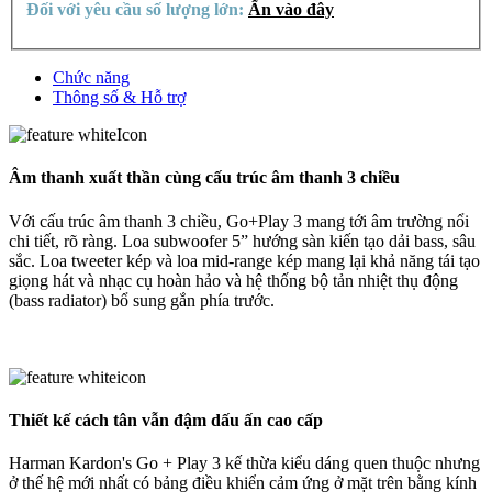
Đối với yêu cầu số lượng lớn:
Ấn vào đây
Chức năng
Thông số & Hỗ trợ
Âm thanh xuất thần cùng cấu trúc âm thanh 3 chiều
Với cấu trúc âm thanh 3 chiều, Go+Play 3 mang tới âm trường nổi
chi tiết, rõ ràng. Loa subwoofer 5” hướng sàn kiến tạo dải bass, sâu
sắc. Loa tweeter kép và loa mid-range kép mang lại khả năng tái tạo
giọng hát và nhạc cụ hoàn hảo và hệ thống bộ tản nhiệt thụ động
(bass radiator) bổ sung gắn phía trước.
Thiết kế cách tân vẫn đậm dấu ấn cao cấp
Harman Kardon's Go + Play 3 kế thừa kiểu dáng quen thuộc nhưng
ở thế hệ mới nhất có bảng điều khiển cảm ứng ở mặt trên bằng kính