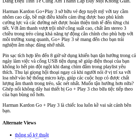
Dáng Điệu Tinh Tế Cùng Âm Thanh Lấp Đầy Mọi Không Gian.
Harman Kardon Go+Play 3 sở hữu vẻ đẹp tuyệt mỹ với tay cầm
nhôm cao cấp, bề mặt điều khiển cảm ứng được bao phủ kính
cường lực và các đường nét được hoàn thiện tinh tế đến từng chi
tiết. Với âm thanh vượt trội nhờ công suất cao, chất âm stereo 3
chiều trong trẻo cùng khả năng tự động cân chỉnh cho phù hợp với
môi trường xung quanh, Go+ Play 3 sẽ mang đến cho bạn trải
nghiệm âm nhạc đáng nhớ nhất.
Pin sạc tích hợp lên đến 8 giờ sử dụng khiến bạn tận hưởng trong cả
ngày làm việc và cổng USB tiện dụng sẽ giúp điện thoại của bạn
không lo hết pin đột ngột khi đang chìm đắm trong playlist yêu
thích. Thu lại giọng hội thoại ngay cả khi người nói ở vị trí xa với
loa nhờ vào hệ thống micro kép, giúp các cuộc họp có được chất
lượng âm thanh trong trẻo, sắc nét nhất. Muốn tận hưởng hơn nữa?
Ghép nối không dây hai thiết bị Go + Play 3 cho bữa tiệc tiếp theo
của bạn bùng nổ hơn.
Harman Kardon Go + Play 3 là chiếc loa luôn kề vai sát cánh bên
bạn.
Alternate Views
thông số kỹ thuật