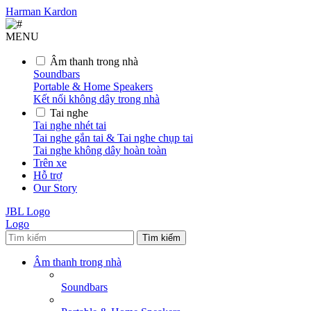
Harman Kardon
MENU
Âm thanh trong nhà
Soundbars
Portable & Home Speakers
Kết nối không dây trong nhà
Tai nghe
Tai nghe nhét tai
Tai nghe gắn tai & Tai nghe chụp tai
Tai nghe không dây hoàn toàn
Trên xe
Hỗ trợ
Our Story
JBL Logo
Logo
Tìm kiếm
Âm thanh trong nhà
Soundbars