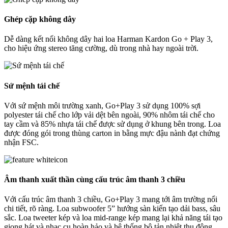
Ghép cặp không dây
Dễ dàng kết nối không dây hai loa Harman Kardon Go + Play 3,
cho hiệu ứng stereo tăng cường, dù trong nhà hay ngoài trời.
Sứ mệnh tái chế
Với sứ mệnh môi trường xanh, Go+Play 3 sử dụng 100% sợi
polyester tái chế cho lớp vải dệt bên ngoài, 90% nhôm tái chế cho
tay cầm và 85% nhựa tái chế được sử dụng ở khung bên trong. Loa
được đóng gói trong thùng carton in bằng mực đậu nành đạt chứng
nhận FSC.
Âm thanh xuất thần cùng cấu trúc âm thanh 3 chiều
Với cấu trúc âm thanh 3 chiều, Go+Play 3 mang tới âm trường nổi
chi tiết, rõ ràng. Loa subwoofer 5” hướng sàn kiến tạo dải bass, sâu
sắc. Loa tweeter kép và loa mid-range kép mang lại khả năng tái tạo
giọng hát và nhạc cụ hoàn hảo và hệ thống bộ tản nhiệt thụ động