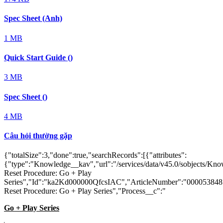
Spec Sheet (Anh)
1 MB
Quick Start Guide ()
3 MB
Spec Sheet ()
4 MB
Câu hỏi thường gặp
{"totalSize":3,"done":true,"searchRecords":[{"attributes":
{"type":"Knowledge__kav","url":"/services/data/v45.0/sobjects/K
Reset Procedure: Go + Play
Series","Id":"ka2Kd000000QfcsIAC","ArticleNumber":"000053848"
Reset Procedure: Go + Play Series","Process__c":"
Go + Play Series