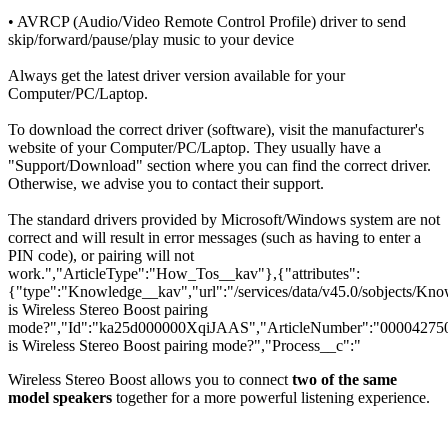
• AVRCP (Audio/Video Remote Control Profile) driver to send
skip/forward/pause/play music to your device
Always get the latest driver version available for your
Computer/PC/Laptop.
To download the correct driver (software), visit the manufacturer's
website of your Computer/PC/Laptop. They usually have a
"Support/Download" section where you can find the correct driver.
Otherwise, we advise you to contact their support.
The standard drivers provided by Microsoft/Windows system are not
correct and will result in error messages (such as having to enter a
PIN code), or pairing will not
work.
","ArticleType":"How_Tos__kav"},{"attributes":
{"type":"Knowledge__kav","url":"/services/data/v45.0/sobjects/
is Wireless Stereo Boost pairing
mode?","Id":"ka25d000000XqiJAAS","ArticleNumber":"000042750
is Wireless Stereo Boost pairing mode?","Process__c":"
Wireless Stereo Boost allows you to connect
two of the same
model speakers
together for a more powerful listening experience.