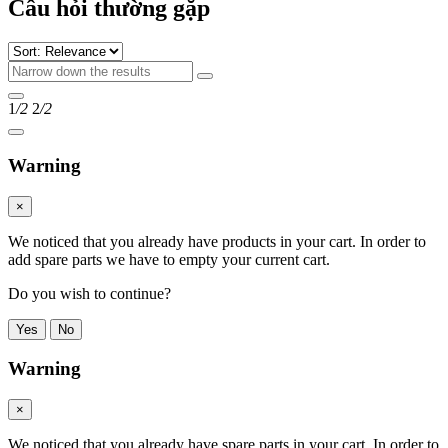
Câu hỏi thường gặp
1
/2
2
/2
Warning
×
We noticed that you already have products in your cart. In order to
add spare parts we have to empty your current cart.
Do you wish to continue?
Yes
No
Warning
×
We noticed that you already have spare parts in your cart. In order to