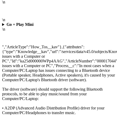
\n
\n
Go + Play Mini
\n
","ArticleType":"How_Tos__kav"},{"attributes":
{"type":"Knowledge__kav","url":"/services/data/v45.0/sobjects/
issues with a Computer or
PC","Id":"ka25d000000WPp4AAG","ArticleNumber":"000017044","
issues with a Computer or PC","Process__c":"
In most cases when a
Computer/PC/Laptop has issues connecting to a Bluetooth device
(Portable speaker, Headphones, Active speakers), it's caused by your
Computer/PC/Laptop's Bluetooth driver (software).
The driver (software) should support the following Bluetooth
protocols, to be able to play music/sound from your
Computer/PC/Laptop:
• A2DP (Advanced Audio Distribution Profile) driver for your
Computer/PC/Headphones to transfer music.