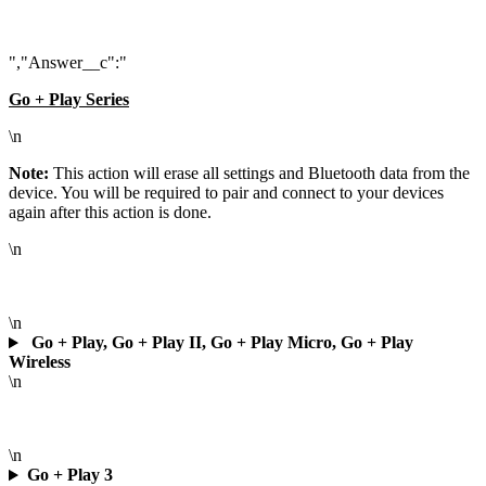
","Answer__c":"
Go + Play Series
\n
Note:
This action will erase all settings and Bluetooth data from the
device. You will be required to pair and connect to your devices
again after this action is done.
\n
\n
Go + Play, Go + Play II, Go + Play Micro, Go + Play
Wireless
\n
\n
Go + Play 3