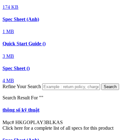
174 KB
Spec Sheet (Anh)
1 MB
Quick Start Guide ()
3 MB
Spec Sheet ()
4 MB
Refine Your Search
Search
Search Result For "
"
thông số kỹ thuật
Mục#
HKGOPLAY3BLKAS
Click here for a complete list of all specs for this product