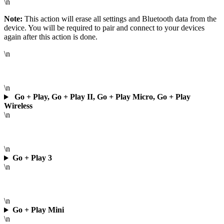
\n
Note:
This action will erase all settings and Bluetooth data from the
device. You will be required to pair and connect to your devices
again after this action is done.
\n
\n
Go + Play, Go + Play II, Go + Play Micro, Go + Play
Wireless
\n
\n
Go + Play 3
\n
\n
Go + Play Mini
\n