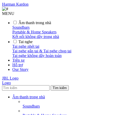
Harman Kardon
MENU
Âm thanh trong nhà
Soundbars
Portable & Home Speakers
Kết nối không dây trong nhà
Tai nghe
Tai nghe nhét tai
Tai nghe gắn tai & Tai nghe chụp tai
Tai nghe không dây hoàn toàn
Trên xe
Hỗ trợ
Our Story
JBL Logo
Logo
Tìm kiếm
Âm thanh trong nhà
Soundbars