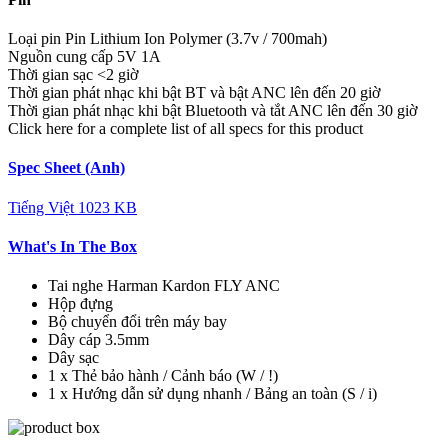
Loại pin
Pin Lithium Ion Polymer (3.7v / 700mah)
Nguồn cung cấp
5V 1A
Thời gian sạc
<2 giờ
Thời gian phát nhạc khi bật BT và bật ANC
lên đến 20 giờ
Thời gian phát nhạc khi bật Bluetooth và tắt ANC
lên đến 30 giờ
Click here for a complete list of all specs for this product
Spec Sheet (Anh)
Tiếng Việt
1023 KB
What's In The Box
Tai nghe Harman Kardon FLY ANC
Hộp đựng
Bộ chuyển đổi trên máy bay
Dây cáp 3.5mm
Dây sạc
1 x Thẻ bảo hành / Cảnh báo (W / !)
1 x Hướng dẫn sử dụng nhanh / Bảng an toàn (S / i)