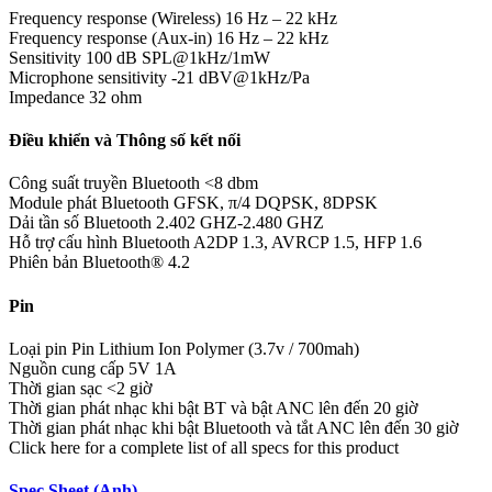
Frequency response (Wireless)
16 Hz – 22 kHz
Frequency response (Aux-in)
16 Hz – 22 kHz
Sensitivity
100 dB SPL@1kHz/1mW
Microphone sensitivity
-21 dBV@1kHz/Pa
Impedance
32 ohm
Điều khiển và Thông số kết nối
Công suất truyền Bluetooth
<8 dbm
Module phát Bluetooth
GFSK, π/4 DQPSK, 8DPSK
Dải tần số Bluetooth
2.402 GHZ-2.480 GHZ
Hỗ trợ cấu hình Bluetooth
A2DP 1.3, AVRCP 1.5, HFP 1.6
Phiên bản Bluetooth®
4.2
Pin
Loại pin
Pin Lithium Ion Polymer (3.7v / 700mah)
Nguồn cung cấp
5V 1A
Thời gian sạc
<2 giờ
Thời gian phát nhạc khi bật BT và bật ANC
lên đến 20 giờ
Thời gian phát nhạc khi bật Bluetooth và tắt ANC
lên đến 30 giờ
Click here for a complete list of all specs for this product
Spec Sheet (Anh)