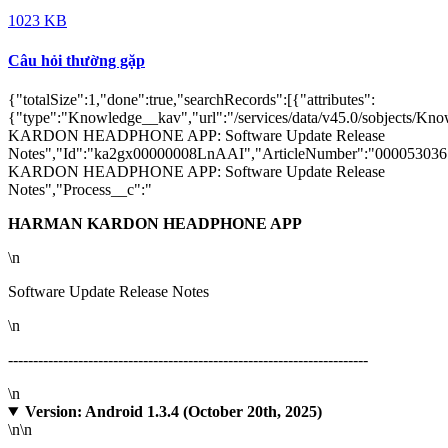
1023 KB
Câu hỏi thường gặp
{"totalSize":1,"done":true,"searchRecords":[{"attributes":
{"type":"Knowledge__kav","url":"/services/data/v45.0/sobject
KARDON HEADPHONE APP: Software Update Release
Notes","Id":"ka2gx00000008LnAAI","ArticleNumber":"0000530
KARDON HEADPHONE APP: Software Update Release
Notes","Process__c":"
HARMAN KARDON HEADPHONE APP
\n
Software Update Release Notes
\n
------------------------------------------------------------------------
\n
Version: Android 1.3.4 (October 20th, 2025)
\n
\n