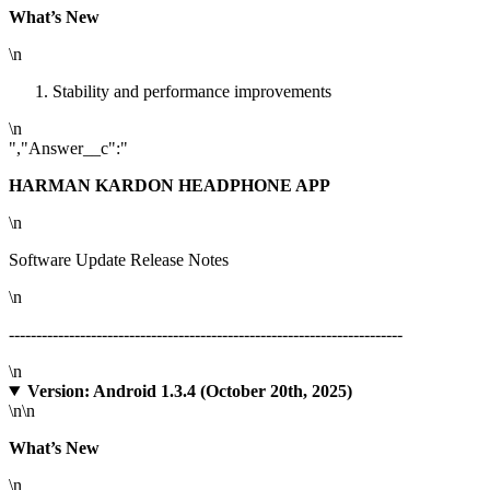
What’s New
\n
Stability and performance improvements
\n
","Answer__c":"
HARMAN KARDON HEADPHONE APP
\n
Software Update Release Notes
\n
------------------------------------------------------------------------
\n
Version: Android 1.3.4 (October 20th, 2025)
\n
\n
What’s New
\n