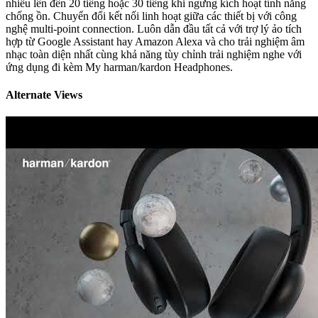
nhiễu lên đến 20 tiếng hoặc 30 tiếng khi ngưng kích hoạt tính năng
chống ồn. Chuyển đổi kết nối linh hoạt giữa các thiết bị với công
nghệ multi-point connection. Luôn dẫn đầu tất cả với trợ lý ảo tích
hợp từ Google Assistant hay Amazon Alexa và cho trải nghiệm âm
nhạc toàn diện nhất cùng khả năng tùy chỉnh trải nghiệm nghe với
ứng dụng đi kèm My harman/kardon Headphones.
Alternate Views