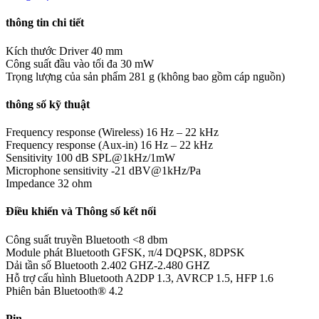
thông tin chi tiết
Kích thước Driver
40 mm
Công suất đầu vào tối đa
30 mW
Trọng lượng của sản phẩm
281 g (không bao gồm cáp nguồn)
thông số kỹ thuật
Frequency response (Wireless)
16 Hz – 22 kHz
Frequency response (Aux-in)
16 Hz – 22 kHz
Sensitivity
100 dB SPL@1kHz/1mW
Microphone sensitivity
-21 dBV@1kHz/Pa
Impedance
32 ohm
Điều khiển và Thông số kết nối
Công suất truyền Bluetooth
<8 dbm
Module phát Bluetooth
GFSK, π/4 DQPSK, 8DPSK
Dải tần số Bluetooth
2.402 GHZ-2.480 GHZ
Hỗ trợ cấu hình Bluetooth
A2DP 1.3, AVRCP 1.5, HFP 1.6
Phiên bản Bluetooth®
4.2
Pin