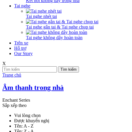
Kết nối không dây trong nhà
Tai nghe
Tai nghe nhét tai
Tai nghe gắn tai & Tai nghe chụp tai
Tai nghe không dây hoàn toàn
Trên xe
Hỗ trợ
Our Story
X
Tìm kiếm
Trang chủ
Âm thanh trong nhà
Enchant Series
Sắp xếp theo
Vui lòng chọn
Được khuyến nghị
Tên: A - Z
Tên: Z - A