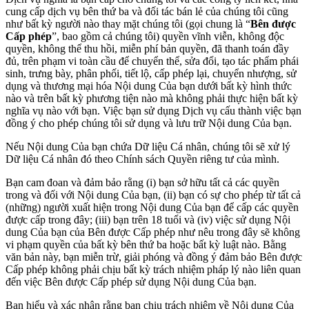
cung cấp dịch vụ bên thứ ba và đối tác bán lẻ của chúng tôi cũng
như bất kỳ người nào thay mặt chúng tôi (gọi chung là “
Bên được
Cấp phép
”, bao gồm cả chúng tôi) quyền vĩnh viễn, không độc
quyền, không thể thu hồi, miễn phí bản quyền, đã thanh toán đầy
đủ, trên phạm vi toàn cầu để chuyển thể, sửa đổi, tạo tác phẩm phái
sinh, trưng bày, phân phối, tiết lộ, cấp phép lại, chuyển nhượng, sử
dụng và thương mại hóa Nội dung Của bạn dưới bất kỳ hình thức
nào và trên bất kỳ phương tiện nào mà không phải thực hiện bất kỳ
nghĩa vụ nào với bạn. Việc bạn sử dụng Dịch vụ cấu thành việc bạn
đồng ý cho phép chúng tôi sử dụng và lưu trữ Nội dung Của bạn.
Nếu Nội dung Của bạn chứa Dữ liệu Cá nhân, chúng tôi sẽ xử lý
Dữ liệu Cá nhân đó theo Chính sách Quyền riêng tư của mình.
Bạn cam đoan và đảm bảo rằng (i) bạn sở hữu tất cả các quyền
trong và đối với Nội dung Của bạn, (ii) bạn có sự cho phép từ tất cả
(những) người xuất hiện trong Nội dung Của bạn để cấp các quyền
được cấp trong đây; (iii) bạn trên 18 tuổi và (iv) việc sử dụng Nội
dung Của bạn của Bên được Cấp phép như nêu trong đây sẽ không
vi phạm quyền của bất kỳ bên thứ ba hoặc bất kỳ luật nào. Bằng
văn bản này, bạn miễn trừ, giải phóng và đồng ý đảm bảo Bên được
Cấp phép không phải chịu bất kỳ trách nhiệm pháp lý nào liên quan
đến việc Bên được Cấp phép sử dụng Nội dung Của bạn.
Bạn hiểu và xác nhận rằng bạn chịu trách nhiệm về Nội dung Của