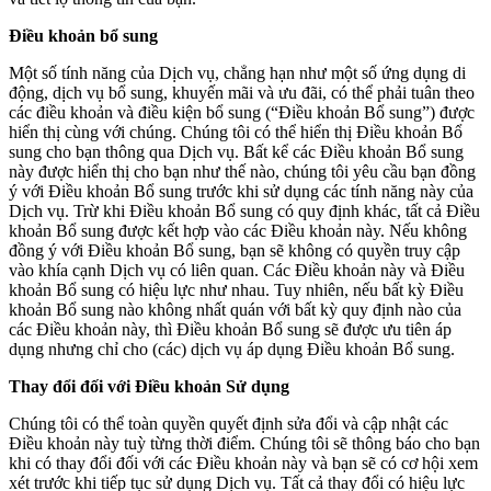
Điều khoản bổ sung
Một số tính năng của Dịch vụ, chẳng hạn như một số ứng dụng di
động, dịch vụ bổ sung, khuyến mãi và ưu đãi, có thể phải tuân theo
các điều khoản và điều kiện bổ sung (“Điều khoản Bổ sung”) được
hiển thị cùng với chúng. Chúng tôi có thể hiển thị Điều khoản Bổ
sung cho bạn thông qua Dịch vụ. Bất kể các Điều khoản Bổ sung
này được hiển thị cho bạn như thế nào, chúng tôi yêu cầu bạn đồng
ý với Điều khoản Bổ sung trước khi sử dụng các tính năng này của
Dịch vụ. Trừ khi Điều khoản Bổ sung có quy định khác, tất cả Điều
khoản Bổ sung được kết hợp vào các Điều khoản này. Nếu không
đồng ý với Điều khoản Bổ sung, bạn sẽ không có quyền truy cập
vào khía cạnh Dịch vụ có liên quan. Các Điều khoản này và Điều
khoản Bổ sung có hiệu lực như nhau. Tuy nhiên, nếu bất kỳ Điều
khoản Bổ sung nào không nhất quán với bất kỳ quy định nào của
các Điều khoản này, thì Điều khoản Bổ sung sẽ được ưu tiên áp
dụng nhưng chỉ cho (các) dịch vụ áp dụng Điều khoản Bổ sung.
Thay đổi đối với Điều khoản Sử dụng
Chúng tôi có thể toàn quyền quyết định sửa đổi và cập nhật các
Điều khoản này tuỳ từng thời điểm. Chúng tôi sẽ thông báo cho bạn
khi có thay đổi đối với các Điều khoản này và bạn sẽ có cơ hội xem
xét trước khi tiếp tục sử dụng Dịch vụ. Tất cả thay đổi có hiệu lực