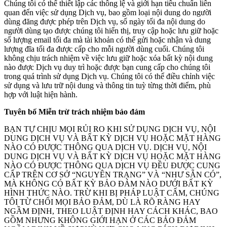
Chúng tôi có thể thiết lập các thông lệ và giới hạn tiêu chuẩn liên
quan đến việc sử dụng Dịch vụ, bao gồm loại nội dung do người
dùng đăng được phép trên Dịch vụ, số ngày tối đa nội dung do
người dùng tạo được chúng tôi hiển thị, truy cập hoặc lưu giữ hoặc
số lượng email tối đa mà tài khoản có thể gửi hoặc nhận và dung
lượng đĩa tối đa được cấp cho mỗi người dùng cuối. Chúng tôi
không chịu trách nhiệm về việc lưu giữ hoặc xóa bất kỳ nội dung
nào được Dịch vụ duy trì hoặc được bạn cung cấp cho chúng tôi
trong quá trình sử dụng Dịch vụ. Chúng tôi có thể điều chỉnh việc
sử dụng và lưu trữ nội dung và thông tin tuỳ từng thời điểm, phù
hợp với luật hiện hành.
Tuyên bố Miễn trừ trách nhiệm bảo đảm
BẠN TỰ CHỊU MỌI RỦI RO KHI SỬ DỤNG DỊCH VỤ, NỘI
DUNG DỊCH VỤ VÀ BẤT KỲ DỊCH VỤ HOẶC MẶT HÀNG
NÀO CÓ ĐƯỢC THÔNG QUA DỊCH VỤ. DỊCH VỤ, NỘI
DUNG DỊCH VỤ VÀ BẤT KỲ DỊCH VỤ HOẶC MẶT HÀNG
NÀO CÓ ĐƯỢC THÔNG QUA DỊCH VỤ ĐỀU ĐƯỢC CUNG
CẤP TRÊN CƠ SỞ “NGUYÊN TRẠNG” VÀ “NHƯ SẴN CÓ”,
MÀ KHÔNG CÓ BẤT KỲ BẢO ĐẢM NÀO DƯỚI BẤT KỲ
HÌNH THỨC NÀO. TRỪ KHI BỊ PHÁP LUẬT CẤM, CHÚNG
TÔI TỪ CHỐI MỌI BẢO ĐẢM, DÙ LÀ RÕ RÀNG HAY
NGẦM ĐỊNH, THEO LUẬT ĐỊNH HAY CÁCH KHÁC, BAO
GỒM NHƯNG KHÔNG GIỚI HẠN Ở CÁC BẢO ĐẢM