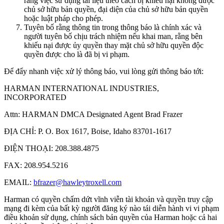
rằng việc sử dụng tài liệu theo cách bị khiếu nại không được
chủ sở hữu bản quyền, đại diện của chủ sở hữu bản quyền
hoặc luật pháp cho phép.
Tuyên bố rằng thông tin trong thông báo là chính xác và
người tuyên bố chịu trách nhiệm nếu khai man, rằng bên
khiếu nại được ủy quyền thay mặt chủ sở hữu quyền độc
quyền được cho là đã bị vi phạm.
Để đẩy nhanh việc xử lý thông báo, vui lòng gửi thông báo tới:
HARMAN INTERNATIONAL INDUSTRIES,
INCORPORATED
Attn: HARMAN DMCA Designated Agent Brad Frazer
ĐỊA CHỈ: P. O. Box 1617, Boise, Idaho 83701-1617
ĐIỆN THOẠI: 208.388.4875
FAX: 208.954.5216
EMAIL:
bfrazer@hawleytroxell.com
Harman có quyền chấm dứt vĩnh viễn tài khoản và quyền truy cập
mạng đi kèm của bất kỳ người đăng ký nào tái diễn hành vi vi phạm
điều khoản sử dụng, chính sách bản quyền của Harman hoặc cả hai