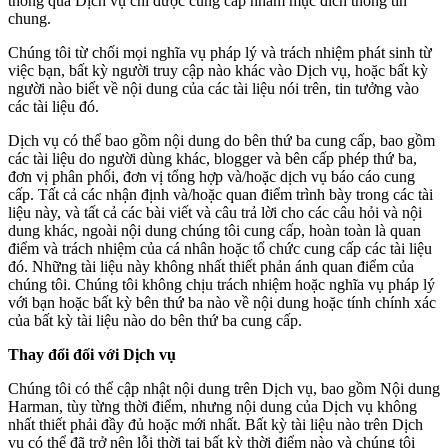
thông qua Dịch vụ chỉ được cung cấp nhằm mục đích thông tin
chung.
Chúng tôi từ chối mọi nghĩa vụ pháp lý và trách nhiệm phát sinh từ
việc bạn, bất kỳ người truy cập nào khác vào Dịch vụ, hoặc bất kỳ
người nào biết về nội dung của các tài liệu nói trên, tin tưởng vào
các tài liệu đó.
Dịch vụ có thể bao gồm nội dung do bên thứ ba cung cấp, bao gồm
các tài liệu do người dùng khác, blogger và bên cấp phép thứ ba,
đơn vị phân phối, đơn vị tổng hợp và/hoặc dịch vụ báo cáo cung
cấp. Tất cả các nhận định và/hoặc quan điểm trình bày trong các tài
liệu này, và tất cả các bài viết và câu trả lời cho các câu hỏi và nội
dung khác, ngoài nội dung chúng tôi cung cấp, hoàn toàn là quan
điểm và trách nhiệm của cá nhân hoặc tổ chức cung cấp các tài liệu
đó. Những tài liệu này không nhất thiết phản ánh quan điểm của
chúng tôi. Chúng tôi không chịu trách nhiệm hoặc nghĩa vụ pháp lý
với bạn hoặc bất kỳ bên thứ ba nào về nội dung hoặc tính chính xác
của bất kỳ tài liệu nào do bên thứ ba cung cấp.
Thay đổi đối với Dịch vụ
Chúng tôi có thể cập nhật nội dung trên Dịch vụ, bao gồm Nội dung
Harman, tùy từng thời điểm, nhưng nội dung của Dịch vụ không
nhất thiết phải đầy đủ hoặc mới nhất. Bất kỳ tài liệu nào trên Dịch
vụ có thể đã trở nên lỗi thời tại bất kỳ thời điểm nào và chúng tôi