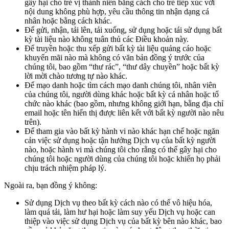
gây hại cho trẻ vị thành niên bằng cách cho trẻ tiếp xúc với
nội dung không phù hợp, yêu cầu thông tin nhận dạng cá
nhân hoặc bằng cách khác.
Để gửi, nhận, tải lên, tải xuống, sử dụng hoặc tái sử dụng bất
kỳ tài liệu nào không tuân thủ các Điều khoản này.
Để truyền hoặc thu xếp gửi bất kỳ tài liệu quảng cáo hoặc
khuyến mãi nào mà không có văn bản đồng ý trước của
chúng tôi, bao gồm “thư rác”, “thư dây chuyền” hoặc bất kỳ
lời mời chào tương tự nào khác.
Để mạo danh hoặc tìm cách mạo danh chúng tôi, nhân viên
của chúng tôi, người dùng khác hoặc bất kỳ cá nhân hoặc tổ
chức nào khác (bao gồm, nhưng không giới hạn, bằng địa chỉ
email hoặc tên hiển thị được liên kết với bất kỳ người nào nêu
trên).
Để tham gia vào bất kỳ hành vi nào khác hạn chế hoặc ngăn
cản việc sử dụng hoặc tận hưởng Dịch vụ của bất kỳ người
nào, hoặc hành vi mà chúng tôi cho rằng có thể gây hại cho
chúng tôi hoặc người dùng của chúng tôi hoặc khiến họ phải
chịu trách nhiệm pháp lý.
Ngoài ra, bạn đồng ý không:
Sử dụng Dịch vụ theo bất kỳ cách nào có thể vô hiệu hóa,
làm quá tải, làm hư hại hoặc làm suy yếu Dịch vụ hoặc can
thiệp vào việc sử dụng Dịch vụ của bất kỳ bên nào khác, bao