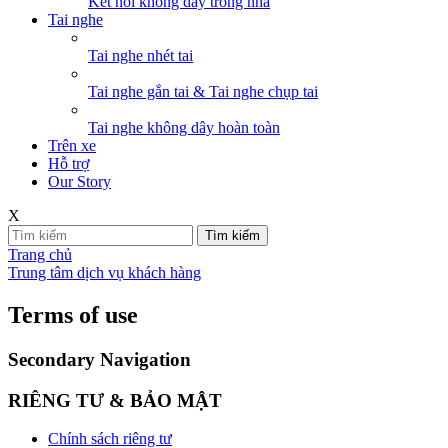
Kết nối không dây trong nhà
Tai nghe
Tai nghe nhét tai
Tai nghe gắn tai & Tai nghe chụp tai
Tai nghe không dây hoàn toàn
Trên xe
Hỗ trợ
Our Story
X
Tìm kiếm
Trang chủ
Trung tâm dịch vụ khách hàng
Terms of use
Secondary Navigation
RIÊNG TƯ & BẢO MẬT
Chính sách riêng tư