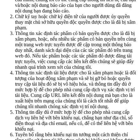
và/hoặc nội dung báo cáo của bạn cho người dùng đã đăng
nội dung bạn đang báo cáo.
Chữ ký tay hoặc chữ ký điện tử của người được ủy quyền
thay mặt chủ sở hữu quyền độc quyền được cho là đã bị xâm
phạm.
Thông tin xác định tác phẩm có bản quyền được cho là đã bị
xâm phạm, hoặc, nếu nhiều tác phẩm có bản quyền trên cùng
một trang web trực tuyến được đề cập trong một thông báo
duy nhất, danh sách đại diện của các tác phẩm đó trên trang
web đó. Nếu tác phẩm hoặc các tác phẩm đó được đăng tải
trực tuyến, việc cung cấp các liên kết đến chúng sẽ giúp đẩy
nhanh quá trình xem xét của chúng tôi.
Thông tin xác định tài liệu được cho là xâm phạm hoặc là đối
tượng của hoạt động xâm phạm và sẽ bị gỡ bỏ hoặc quyền
truy cập tài liệu đó sẽ bị vô hiệu hóa, và thông tin đầy đủ ở
mức hợp lý để cho phép nhà cung cấp dịch vụ xác định vị trí
tài liệu. Cung cấp URL liên kết đến nội dung mà bạn cho là
xuất hiện trên mạng của chúng tôi là cách tốt nhất để giúp
chúng tôi nhanh chóng xác định vị trí nội dung.
Thông tin đầy đủ ở mức hợp lý để cho phép nhà cung cấp
dịch vụ liên hệ với bên khiếu nại, chẳng hạn như địa chỉ, số
điện thoại và địa chỉ email, nếu có, để có thể liên hệ với bên
khiếu nại.
Tuyên bố rằng bên khiếu nại tin tưởng một cách thiện chí