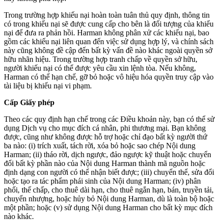
Trong trường hợp khiếu nại hoàn toàn tuân thủ quy định, thông tin
có trong khiếu nại sẽ được cung cấp cho bên là đối tượng của khiếu
nại để đưa ra phản hồi. Harman không phân xử các khiếu nại, bao
gồm các khiếu nại liên quan đến việc sử dụng hợp lý, và chính sách
này cũng không đề cập đến bất kỳ vấn đề nào khác ngoài quyền sở
hữu nhãn hiệu. Trong trường hợp tranh chấp về quyền sở hữu,
người khiếu nại có thể được yêu cầu xin lệnh tòa. Nếu không,
Harman có thể hạn chế, gỡ bỏ hoặc vô hiệu hóa quyền truy cập vào
tài liệu bị khiếu nại vi phạm.
Cấp Giấy phép
Theo các quy định hạn chế trong các Điều khoản này, bạn có thể sử
dụng Dịch vụ cho mục đích cá nhân, phi thương mại. Bạn không
được, cũng như không được hỗ trợ hoặc chỉ đạo bất kỳ người thứ
ba nào: (i) trích xuất, tách rời, xóa bỏ hoặc sao chép Nội dung
Harman; (ii) tháo rời, dịch ngược, đảo ngược kỹ thuật hoặc chuyển
đổi bất kỳ phần nào của Nội dung Harman thành mã nguồn hoặc
định dạng con người có thể nhận biết được; (iii) chuyển thể, sửa đổi
hoặc tạo ra tác phẩm phái sinh của Nội dung Harman; (iv) phân
phối, thế chấp, cho thuê dài hạn, cho thuê ngắn hạn, bán, truyền tải,
chuyển nhượng, hoặc hủy bỏ Nội dung Harman, dù là toàn bộ hoặc
một phần; hoặc (v) sử dụng Nội dung Harman cho bất kỳ mục đích
nào khác.