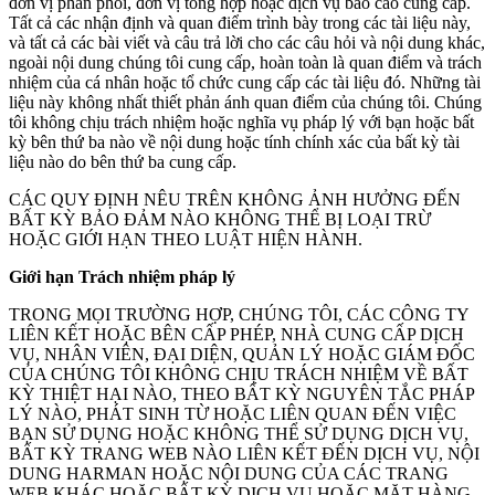
đơn vị phân phối, đơn vị tổng hợp hoặc dịch vụ báo cáo cung cấp.
Tất cả các nhận định và quan điểm trình bày trong các tài liệu này,
và tất cả các bài viết và câu trả lời cho các câu hỏi và nội dung khác,
ngoài nội dung chúng tôi cung cấp, hoàn toàn là quan điểm và trách
nhiệm của cá nhân hoặc tổ chức cung cấp các tài liệu đó. Những tài
liệu này không nhất thiết phản ánh quan điểm của chúng tôi. Chúng
tôi không chịu trách nhiệm hoặc nghĩa vụ pháp lý với bạn hoặc bất
kỳ bên thứ ba nào về nội dung hoặc tính chính xác của bất kỳ tài
liệu nào do bên thứ ba cung cấp.
CÁC QUY ĐỊNH NÊU TRÊN KHÔNG ẢNH HƯỞNG ĐẾN
BẤT KỲ BẢO ĐẢM NÀO KHÔNG THỂ BỊ LOẠI TRỪ
HOẶC GIỚI HẠN THEO LUẬT HIỆN HÀNH.
Giới hạn Trách nhiệm pháp lý
TRONG MỌI TRƯỜNG HỢP, CHÚNG TÔI, CÁC CÔNG TY
LIÊN KẾT HOẶC BÊN CẤP PHÉP, NHÀ CUNG CẤP DỊCH
VỤ, NHÂN VIÊN, ĐẠI DIỆN, QUẢN LÝ HOẶC GIÁM ĐỐC
CỦA CHÚNG TÔI KHÔNG CHỊU TRÁCH NHIỆM VỀ BẤT
KỲ THIỆT HẠI NÀO, THEO BẤT KỲ NGUYÊN TẮC PHÁP
LÝ NÀO, PHÁT SINH TỪ HOẶC LIÊN QUAN ĐẾN VIỆC
BẠN SỬ DỤNG HOẶC KHÔNG THỂ SỬ DỤNG DỊCH VỤ,
BẤT KỲ TRANG WEB NÀO LIÊN KẾT ĐẾN DỊCH VỤ, NỘI
DUNG HARMAN HOẶC NỘI DUNG CỦA CÁC TRANG
WEB KHÁC HOẶC BẤT KỲ DỊCH VỤ HOẶC MẶT HÀNG