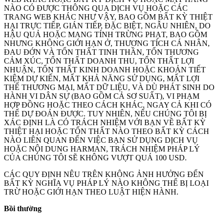
NÀO CÓ ĐƯỢC THÔNG QUA DỊCH VỤ HOẶC CÁC
TRANG WEB KHÁC NHƯ VẬY, BAO GỒM BẤT KỲ THIỆT
HẠI TRỰC TIẾP, GIÁN TIẾP, ĐẶC BIỆT, NGẪU NHIÊN, DO
HẬU QUẢ HOẶC MANG TÍNH TRỪNG PHẠT, BAO GỒM
NHƯNG KHÔNG GIỚI HẠN Ở, THƯƠNG TÍCH CÁ NHÂN,
ĐAU ĐỚN VÀ TỔN THẤT TINH THẦN, TỔN THƯƠNG
CẢM XÚC, TỔN THẤT DOANH THU, TỔN THẤT LỢI
NHUẬN, TỔN THẤT KINH DOANH HOẶC KHOẢN TIẾT
KIỆM DỰ KIẾN, MẤT KHẢ NĂNG SỬ DỤNG, MẤT LỢI
THẾ THƯƠNG MẠI, MẤT DỮ LIỆU, VÀ DÙ PHÁT SINH DO
HÀNH VI DÂN SỰ (BAO GỒM CẢ SƠ SUẤT), VI PHẠM
HỢP ĐỒNG HOẶC THEO CÁCH KHÁC, NGAY CẢ KHI CÓ
THỂ DỰ ĐOÁN ĐƯỢC. TUY NHIÊN, NẾU CHÚNG TÔI BỊ
XÁC ĐỊNH LÀ CÓ TRÁCH NHIỆM VỚI BẠN VỀ BẤT KỲ
THIỆT HẠI HOẶC TỔN THẤT NÀO THEO BẤT KỲ CÁCH
NÀO LIÊN QUAN ĐẾN VIỆC BẠN SỬ DỤNG DỊCH VỤ
HOẶC NỘI DUNG HARMAN, TRÁCH NHIỆM PHÁP LÝ
CỦA CHÚNG TÔI SẼ KHÔNG VƯỢT QUÁ 100 USD.
CÁC QUY ĐỊNH NÊU TRÊN KHÔNG ẢNH HƯỞNG ĐẾN
BẤT KỲ NGHĨA VỤ PHÁP LÝ NÀO KHÔNG THỂ BỊ LOẠI
TRỪ HOẶC GIỚI HẠN THEO LUẬT HIỆN HÀNH.
Bồi thường