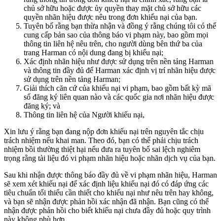
chủ sở hữu hoặc được ủy quyền thay mặt chủ sở hữu các
quyền nhãn hiệu được nêu trong đơn khiếu nại của bạn.
Tuyên bố rằng bạn thừa nhận và đồng ý rằng chúng tôi có thể
cung cấp bản sao của thông báo vi phạm này, bao gồm mọi
thông tin liên hệ nêu trên, cho người dùng bên thứ ba của
trang Harman có nội dung đang bị khiếu nại;
Xác định nhãn hiệu như được sử dụng trên nền tảng Harman
và thông tin đầy đủ để Harman xác định vị trí nhãn hiệu được
sử dụng trên nền tảng Harman;
Giải thích căn cứ của khiếu nại vi phạm, bao gồm bất kỳ mã
số đăng ký liên quan nào và các quốc gia nơi nhãn hiệu được
đăng ký; và
Thông tin liên hệ của Người khiếu nại,
Xin lưu ý rằng bạn đang nộp đơn khiếu nại trên nguyên tắc chịu
trách nhiệm nếu khai man. Theo đó, bạn có thể phải chịu trách
nhiệm bồi thường thiệt hại nếu đưa ra tuyên bố sai lệch nghiêm
trọng rằng tài liệu đó vi phạm nhãn hiệu hoặc nhãn dịch vụ của bạn.
Sau khi nhận được thông báo đầy đủ về vi phạm nhãn hiệu, Harman
sẽ xem xét khiếu nại để xác định liệu khiếu nại đó có đáp ứng các
tiêu chuẩn tối thiểu cần thiết cho khiếu nại như nêu trên hay không,
và bạn sẽ nhận được phản hồi xác nhận đã nhận. Bạn cũng có thể
nhận được phản hồi cho biết khiếu nại chưa đầy đủ hoặc quy trình
này không phù hợp.