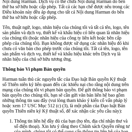
Nội dung Harman. Dịch vụ có thể chứa Nội dung Harman do bên
thứ ba sở hữu hoặc cấp phép. Tất cả các hạn chế được nêu trong các
Điều khoản này đều áp dụng cho tất cả Nội dung Harman do bên
thứ ba sở hữu hoặc cấp phép.
Tên, thuật ngữ, logo, nhãn hiệu của chúng tôi và tất cả tên, logo, tên
sản phẩm và dịch vụ, thiết kế và khẩu hiệu có liên quan là nhãn hiệu
của chúng tôi (hoặc nhãn hiệu của công ty liên kết hoặc bên cấp
phép của chúng tôi). Bạn không được sử dụng các nhãn hiệu đó khi
chưa có văn bản cho phép trước của chúng tôi. Tất cả tên, logo, tên
sản phẩm và dịch vụ, thiết kế và khẩu hiệu khác trên Dịch vụ là
nhãn hiệu của chủ sở hữu tương ứng.
Thông báo Vi phạm Bản quyền
Harman tuân thủ các nguyên tắc của Đạo luật Bản quyền Kỹ thuật
số Thiên niên kỷ liên quan đến các khiếu nại cho rằng nội dung trên
mạng của chúng tôi vi phạm bản quyền. Để gửi thông báo vi phạm
bản quyền cho chúng tôi, bạn sẽ cần gửi văn bản liên hệ bao gồm
những thông tin sau đây (vui lòng tham khảo ý kiến cố vấn pháp lý
hoặc xem 17 USC Mục 512 (c) (3), là một phần của Đạo luật Bản
quyền Thiên niên kỷ Kỹ thuật số, để xác nhận các yêu cầu này):
Thông tin liên hệ đầy đủ của bạn (họ tên, địa chỉ nhận thư và
số điện thoại). Xin lưu ý rằng theo Chính sách Quyền riêng tư
của mình, chúng tôi có thể cung cấp thông tin liên hệ của bạn