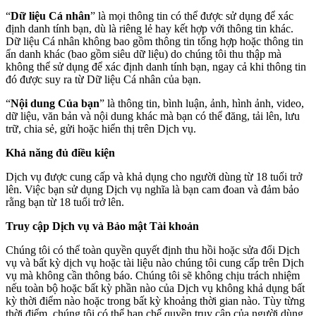
“
Dữ liệu Cá nhân
” là mọi thông tin có thể được sử dụng để xác
định danh tính bạn, dù là riêng lẻ hay kết hợp với thông tin khác.
Dữ liệu Cá nhân không bao gồm thông tin tổng hợp hoặc thông tin
ẩn danh khác (bao gồm siêu dữ liệu) do chúng tôi thu thập mà
không thể sử dụng để xác định danh tính bạn, ngay cả khi thông tin
đó được suy ra từ Dữ liệu Cá nhân của bạn.
“
Nội dung Của bạn
” là thông tin, bình luận, ảnh, hình ảnh, video,
dữ liệu, văn bản và nội dung khác mà bạn có thể đăng, tải lên, lưu
trữ, chia sẻ, gửi hoặc hiển thị trên Dịch vụ.
Khả năng đủ điều kiện
Dịch vụ được cung cấp và khả dụng cho người dùng từ 18 tuổi trở
lên. Việc bạn sử dụng Dịch vụ nghĩa là bạn cam đoan và đảm bảo
rằng bạn từ 18 tuổi trở lên.
Truy cập Dịch vụ và Bảo mật Tài khoản
Chúng tôi có thể toàn quyền quyết định thu hồi hoặc sửa đổi Dịch
vụ và bất kỳ dịch vụ hoặc tài liệu nào chúng tôi cung cấp trên Dịch
vụ mà không cần thông báo. Chúng tôi sẽ không chịu trách nhiệm
nếu toàn bộ hoặc bất kỳ phần nào của Dịch vụ không khả dụng bất
kỳ thời điểm nào hoặc trong bất kỳ khoảng thời gian nào. Tùy từng
thời điểm, chúng tôi có thể hạn chế quyền truy cập của người dùng,