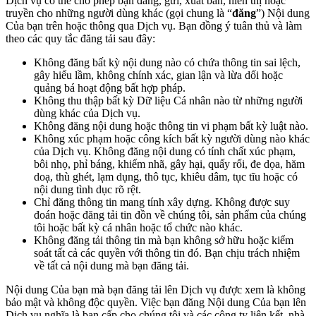
Dịch vụ có thể cho phép bạn đăng, gửi, xuất bản, hiển thị hoặc
truyền cho những người dùng khác (gọi chung là “
đăng
”) Nội dung
Của bạn trên hoặc thông qua Dịch vụ. Bạn đồng ý tuân thủ và làm
theo các quy tắc đăng tải sau đây:
Không đăng bất kỳ nội dung nào có chứa thông tin sai lệch,
gây hiểu lầm, không chính xác, gian lận và lừa dối hoặc
quảng bá hoạt động bất hợp pháp.
Không thu thập bất kỳ Dữ liệu Cá nhân nào từ những người
dùng khác của Dịch vụ.
Không đăng nội dung hoặc thông tin vi phạm bất kỳ luật nào.
Không xúc phạm hoặc công kích bất kỳ người dùng nào khác
của Dịch vụ. Không đăng nội dung có tính chất xúc phạm,
bôi nhọ, phỉ báng, khiếm nhã, gây hại, quấy rối, đe dọa, hăm
doạ, thù ghét, lạm dụng, thô tục, khiêu dâm, tục tĩu hoặc có
nội dung tình dục rõ rệt.
Chỉ đăng thông tin mang tính xây dựng. Không được suy
đoán hoặc đăng tải tin đồn về chúng tôi, sản phẩm của chúng
tôi hoặc bất kỳ cá nhân hoặc tổ chức nào khác.
Không đăng tải thông tin mà bạn không sở hữu hoặc kiểm
soát tất cả các quyền với thông tin đó. Bạn chịu trách nhiệm
về tất cả nội dung mà bạn đăng tải.
Nội dung Của bạn mà bạn đăng tải lên Dịch vụ được xem là không
bảo mật và không độc quyền. Việc bạn đăng Nội dung Của bạn lên
Dịch vụ nghĩa là bạn cấp cho chúng tôi và các công ty liên kết, nhà