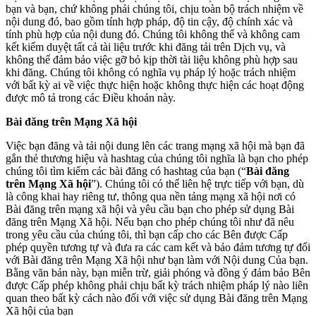
bạn và bạn, chứ không phải chúng tôi, chịu toàn bộ trách nhiệm về
nội dung đó, bao gồm tính hợp pháp, độ tin cậy, độ chính xác và
tính phù hợp của nội dung đó. Chúng tôi không thể và không cam
kết kiểm duyệt tất cả tài liệu trước khi đăng tải trên Dịch vụ, và
không thể đảm bảo việc gỡ bỏ kịp thời tài liệu không phù hợp sau
khi đăng. Chúng tôi không có nghĩa vụ pháp lý hoặc trách nhiệm
với bất kỳ ai về việc thực hiện hoặc không thực hiện các hoạt động
được mô tả trong các Điều khoản này.
Bài đăng trên Mạng Xã hội
Việc bạn đăng và tải nội dung lên các trang mạng xã hội mà bạn đã
gắn thẻ thương hiệu và hashtag của chúng tôi nghĩa là bạn cho phép
chúng tôi tìm kiếm các bài đăng có hashtag của bạn (“
Bài đăng
trên Mạng Xã hội
”). Chúng tôi có thể liên hệ trực tiếp với bạn, dù
là công khai hay riêng tư, thông qua nền tảng mạng xã hội nơi có
Bài đăng trên mạng xã hội và yêu cầu bạn cho phép sử dụng Bài
đăng trên Mạng Xã hội. Nếu bạn cho phép chúng tôi như đã nêu
trong yêu cầu của chúng tôi, thì bạn cấp cho các Bên được Cấp
phép quyền tương tự và đưa ra các cam kết và bảo đảm tương tự đối
với Bài đăng trên Mạng Xã hội như bạn làm với Nội dung Của bạn.
Bằng văn bản này, bạn miễn trừ, giải phóng và đồng ý đảm bảo Bên
được Cấp phép không phải chịu bất kỳ trách nhiệm pháp lý nào liên
quan theo bất kỳ cách nào đối với việc sử dụng Bài đăng trên Mạng
Xã hội của bạn