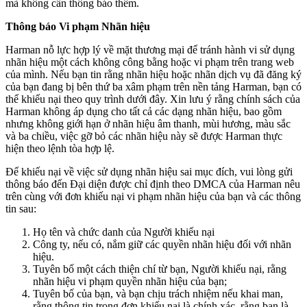
mà không cần thông báo thêm.
Thông báo Vi phạm Nhãn hiệu
Harman nỗ lực hợp lý về mặt thương mại để tránh hành vi sử dụng
nhãn hiệu một cách không công bằng hoặc vi phạm trên trang web
của mình. Nếu bạn tin rằng nhãn hiệu hoặc nhãn dịch vụ đã đăng ký
của bạn đang bị bên thứ ba xâm phạm trên nền tảng Harman, bạn có
thể khiếu nại theo quy trình dưới đây. Xin lưu ý rằng chính sách của
Harman không áp dụng cho tất cả các dạng nhãn hiệu, bao gồm
nhưng không giới hạn ở nhãn hiệu âm thanh, mùi hương, màu sắc
và ba chiều, việc gỡ bỏ các nhãn hiệu này sẽ được Harman thực
hiện theo lệnh tòa hợp lệ.
Để khiếu nại về việc sử dụng nhãn hiệu sai mục đích, vui lòng gửi
thông báo đến Đại diện được chỉ định theo DMCA của Harman nêu
trên cùng với đơn khiếu nại vi phạm nhãn hiệu của bạn và các thông
tin sau:
Họ tên và chức danh của Người khiếu nại
Công ty, nếu có, nắm giữ các quyền nhãn hiệu đối với nhãn
hiệu.
Tuyên bố một cách thiện chí từ bạn, Người khiếu nại, rằng
nhãn hiệu vi phạm quyền nhãn hiệu của bạn;
Tuyên bố của bạn, và bạn chịu trách nhiệm nếu khai man,
rằng thông tin trong đơn khiếu nại là chính xác, rằng bạn là