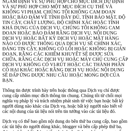
NGẦM ĐỊNH VỀ SỰ PHÙ HỢP CHO MỤC ĐÍCH DỰ ĐỊNH
VÀ SỰ PHÙ HỢP CHO MỘT MỤC ĐÍCH CỤ THỂ VÀ
KHÔNG VI PHẠM. CHÚNG TÔI KHÔNG CAM ĐOAN
HOẶC BẢO ĐẢM VỀ TÍNH ĐẦY ĐỦ, TÍNH BẢO MẬT, ĐỘ
TIN CẬY, CHẤT LƯỢNG, ĐỘ CHÍNH XÁC HOẶC TÍNH
KHẢ DỤNG CỦA DỊCH VỤ. CHÚNG TÔI KHÔNG CAM
ĐOAN HOẶC BẢO ĐẢM RẰNG DỊCH VỤ, NỘI DUNG
DỊCH VỤ HOẶC BẤT KỲ DỊCH VỤ HOẶC MẶT HÀNG
NÀO CÓ ĐƯỢC THÔNG QUA DỊCH VỤ SẼ CHÍNH XÁC,
ĐÁNG TIN CẬY, KHÔNG CÓ LỖI HOẶC KHÔNG BỊ GIÁN
ĐOẠN, RẰNG CÁC KHIẾM KHUYẾT SẼ ĐƯỢC SỬA
CHỮA, RẰNG CÁC DỊCH VỤ HOẶC MÁY CHỦ CUNG CẤP
DỊCH VỤ KHÔNG CÓ VI-RÚT HOẶC CÁC THÀNH PHẦN
CÓ HẠI KHÁC HOẶC RẰNG DỊCH VỤ HOẶC NỘI DUNG
SẼ ĐÁP ỨNG ĐƯỢC NHU CẦU HOẶC MONG ĐỢI CỦA
BẠN.
Thông tin được trình bày trên hoặc thông qua Dịch vụ chỉ được
cung cấp nhằm mục đích thông tin chung. Chúng tôi từ chối mọi
nghĩa vụ pháp lý và trách nhiệm phát sinh từ việc bạn hoặc bất kỳ
người dùng nào khác của Dịch vụ, hoặc bất kỳ người nào biết về
các nội dung của tài liệu nói trên tin tưởng vào các tài liệu đó.
Dịch vụ có thể bao gồm nội dung do bên thứ ba cung cấp, bao gồm
các tài liệu do người dùng khác, blogger và bên cấp phép thứ ba,