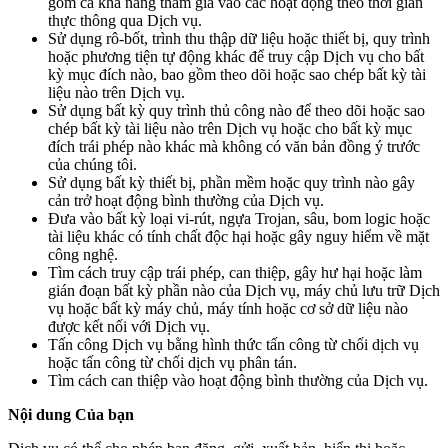
gồm cả khả năng tham gia vào các hoạt động theo thời gian
thực thông qua Dịch vụ.
Sử dụng rô-bốt, trình thu thập dữ liệu hoặc thiết bị, quy trình
hoặc phương tiện tự động khác để truy cập Dịch vụ cho bất
kỳ mục đích nào, bao gồm theo dõi hoặc sao chép bất kỳ tài
liệu nào trên Dịch vụ.
Sử dụng bất kỳ quy trình thủ công nào để theo dõi hoặc sao
chép bất kỳ tài liệu nào trên Dịch vụ hoặc cho bất kỳ mục
đích trái phép nào khác mà không có văn bản đồng ý trước
của chúng tôi.
Sử dụng bất kỳ thiết bị, phần mềm hoặc quy trình nào gây
cản trở hoạt động bình thường của Dịch vụ.
Đưa vào bất kỳ loại vi-rút, ngựa Trojan, sâu, bom logic hoặc
tài liệu khác có tính chất độc hại hoặc gây nguy hiểm về mặt
công nghệ.
Tìm cách truy cập trái phép, can thiệp, gây hư hại hoặc làm
gián đoạn bất kỳ phần nào của Dịch vụ, máy chủ lưu trữ Dịch
vụ hoặc bất kỳ máy chủ, máy tính hoặc cơ sở dữ liệu nào
được kết nối với Dịch vụ.
Tấn công Dịch vụ bằng hình thức tấn công từ chối dịch vụ
hoặc tấn công từ chối dịch vụ phân tán.
Tìm cách can thiệp vào hoạt động bình thường của Dịch vụ.
Nội dung Của bạn