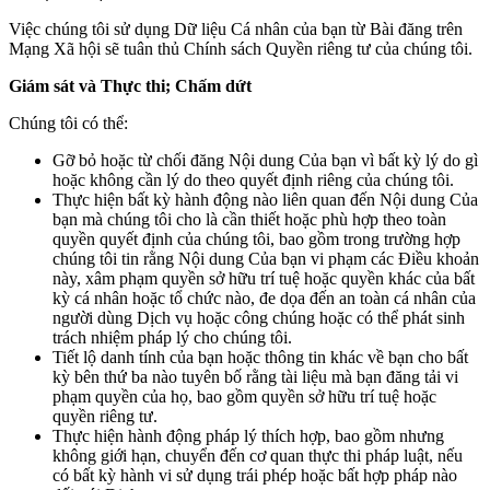
Việc chúng tôi sử dụng Dữ liệu Cá nhân của bạn từ Bài đăng trên
Mạng Xã hội sẽ tuân thủ Chính sách Quyền riêng tư của chúng tôi.
Giám sát và Thực thi; Chấm dứt
Chúng tôi có thể:
Gỡ bỏ hoặc từ chối đăng Nội dung Của bạn vì bất kỳ lý do gì
hoặc không cần lý do theo quyết định riêng của chúng tôi.
Thực hiện bất kỳ hành động nào liên quan đến Nội dung Của
bạn mà chúng tôi cho là cần thiết hoặc phù hợp theo toàn
quyền quyết định của chúng tôi, bao gồm trong trường hợp
chúng tôi tin rằng Nội dung Của bạn vi phạm các Điều khoản
này, xâm phạm quyền sở hữu trí tuệ hoặc quyền khác của bất
kỳ cá nhân hoặc tổ chức nào, đe dọa đến an toàn cá nhân của
người dùng Dịch vụ hoặc công chúng hoặc có thể phát sinh
trách nhiệm pháp lý cho chúng tôi.
Tiết lộ danh tính của bạn hoặc thông tin khác về bạn cho bất
kỳ bên thứ ba nào tuyên bố rằng tài liệu mà bạn đăng tải vi
phạm quyền của họ, bao gồm quyền sở hữu trí tuệ hoặc
quyền riêng tư.
Thực hiện hành động pháp lý thích hợp, bao gồm nhưng
không giới hạn, chuyển đến cơ quan thực thi pháp luật, nếu
có bất kỳ hành vi sử dụng trái phép hoặc bất hợp pháp nào