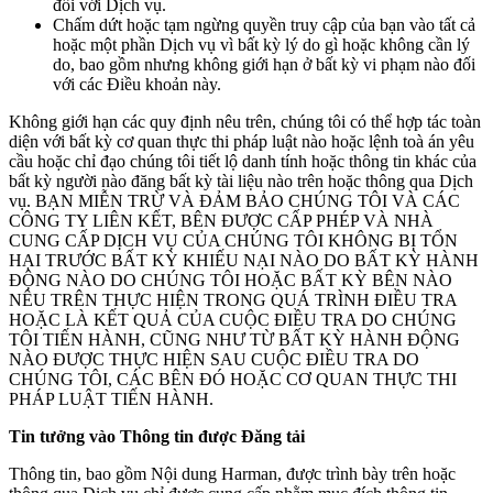
đối với Dịch vụ.
Chấm dứt hoặc tạm ngừng quyền truy cập của bạn vào tất cả
hoặc một phần Dịch vụ vì bất kỳ lý do gì hoặc không cần lý
do, bao gồm nhưng không giới hạn ở bất kỳ vi phạm nào đối
với các Điều khoản này.
Không giới hạn các quy định nêu trên, chúng tôi có thể hợp tác toàn
diện với bất kỳ cơ quan thực thi pháp luật nào hoặc lệnh toà án yêu
cầu hoặc chỉ đạo chúng tôi tiết lộ danh tính hoặc thông tin khác của
bất kỳ người nào đăng bất kỳ tài liệu nào trên hoặc thông qua Dịch
vụ. BẠN MIỄN TRỪ VÀ ĐẢM BẢO CHÚNG TÔI VÀ CÁC
CÔNG TY LIÊN KẾT, BÊN ĐƯỢC CẤP PHÉP VÀ NHÀ
CUNG CẤP DỊCH VỤ CỦA CHÚNG TÔI KHÔNG BỊ TỔN
HẠI TRƯỚC BẤT KỲ KHIẾU NẠI NÀO DO BẤT KỲ HÀNH
ĐỘNG NÀO DO CHÚNG TÔI HOẶC BẤT KỲ BÊN NÀO
NÊU TRÊN THỰC HIỆN TRONG QUÁ TRÌNH ĐIỀU TRA
HOẶC LÀ KẾT QUẢ CỦA CUỘC ĐIỀU TRA DO CHÚNG
TÔI TIẾN HÀNH, CŨNG NHƯ TỪ BẤT KỲ HÀNH ĐỘNG
NÀO ĐƯỢC THỰC HIỆN SAU CUỘC ĐIỀU TRA DO
CHÚNG TÔI, CÁC BÊN ĐÓ HOẶC CƠ QUAN THỰC THI
PHÁP LUẬT TIẾN HÀNH.
Tin tưởng vào Thông tin được Đăng tải
Thông tin, bao gồm Nội dung Harman, được trình bày trên hoặc