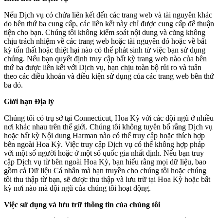
Nếu Dịch vụ có chứa liên kết đến các trang web và tài nguyên khác
do bên thứ ba cung cấp, các liên kết này chỉ được cung cấp để thuận
tiện cho bạn. Chúng tôi không kiểm soát nội dung và cũng không
chịu trách nhiệm về các trang web hoặc tài nguyên đó hoặc về bất
kỳ tổn thất hoặc thiệt hại nào có thể phát sinh từ việc bạn sử dụng
chúng. Nếu bạn quyết định truy cập bất kỳ trang web nào của bên
thứ ba được liên kết với Dịch vụ, bạn chịu toàn bộ rủi ro và tuân
theo các điều khoản và điều kiện sử dụng của các trang web bên thứ
ba đó.
Giới hạn Địa lý
Chúng tôi có trụ sở tại Connecticut, Hoa Kỳ với các đội ngũ ở nhiều
nơi khác nhau trên thế giới. Chúng tôi không tuyên bố rằng Dịch vụ
hoặc bất kỳ Nội dung Harman nào có thể truy cập hoặc thích hợp
bên ngoài Hoa Kỳ. Việc truy cập Dịch vụ có thể không hợp pháp
với một số người hoặc ở một số quốc gia nhất định. Nếu bạn truy
cập Dịch vụ từ bên ngoài Hoa Kỳ, bạn hiểu rằng mọi dữ liệu, bao
gồm cả Dữ liệu Cá nhân mà bạn truyền cho chúng tôi hoặc chúng
tôi thu thập từ bạn, sẽ được thu thập và lưu trữ tại Hoa Kỳ hoặc bất
kỳ nơi nào mà đội ngũ của chúng tôi hoạt động.
Việc sử dụng và lưu trữ thông tin của chúng tôi