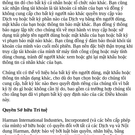
thông tin đó cho bất kỳ cá nhân hoặc tổ chức nào khác. Bạn cũng
xác nhận rằng tài khoản là tài khoản cá nhân của bạn và đồng ý
không cung cấp cho bất kỳ người nào khác quyền truy cập vào
Dịch vụ hoặc bất kỳ phần nào của Dịch vụ bằng tên người dùng,
mật khẩu của bạn hoặc thông tin bảo mật khác. Bạn đồng ý thông
báo ngay lập tức cho chúng tôi về mọi hành vi truy cập hoặc sử
dụng trái phép tên người dùng hoặc mật khẩu của bạn hoặc bất kỳ
vi phạm bảo mật nào khác. Bạn cũng đồng ý đảm bảo thoát khỏi tài
khoản của mình vào cuối mỗi phiên. Bạn nên đặc biệt thận trọng khi
truy cập tài khoản của mình từ máy tính công cộng hoặc máy tính
dùng chung, tránh để người khác xem hoặc ghi lại mật khẩu hoặc
thông tin cá nhân khác của bạn.
Chúng tôi có thể vô hiệu hóa bất kỳ tên người dùng, mật khẩu hoặc
thông tin nhận dạng khác, cho dù do bạn chọn hoặc do chúng tôi
cung cấp, bất kỳ lúc nào theo quyết định riêng của chúng tôi vì bất
kỳ lý do gì hoặc không cần lý do, bao gồm cả trường hợp chúng tôi
cho rằng bạn đã vi phạm bất kỳ quy định nào của các Điều khoản
này.
Quyền Sở hữu Trí tuệ
Harman International Industries, Incorporated (và các bên cấp phép
của mình) sở hữu hoặc có quyền đối với tất cả các Dịch vụ và Nội
dung Harman, được bảo vệ bởi luật bản quyền, nhãn hiệu, bằng