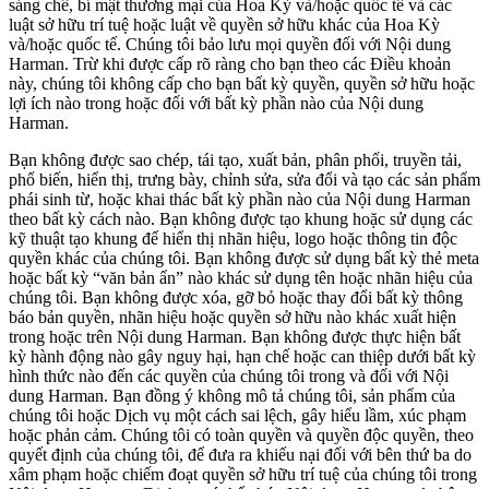
sáng chế, bí mật thương mại của Hoa Kỳ và/hoặc quốc tế và các
luật sở hữu trí tuệ hoặc luật về quyền sở hữu khác của Hoa Kỳ
và/hoặc quốc tế. Chúng tôi bảo lưu mọi quyền đối với Nội dung
Harman. Trừ khi được cấp rõ ràng cho bạn theo các Điều khoản
này, chúng tôi không cấp cho bạn bất kỳ quyền, quyền sở hữu hoặc
lợi ích nào trong hoặc đối với bất kỳ phần nào của Nội dung
Harman.
Bạn không được sao chép, tái tạo, xuất bản, phân phối, truyền tải,
phổ biến, hiển thị, trưng bày, chỉnh sửa, sửa đổi và tạo các sản phẩm
phái sinh từ, hoặc khai thác bất kỳ phần nào của Nội dung Harman
theo bất kỳ cách nào. Bạn không được tạo khung hoặc sử dụng các
kỹ thuật tạo khung để hiển thị nhãn hiệu, logo hoặc thông tin độc
quyền khác của chúng tôi. Bạn không được sử dụng bất kỳ thẻ meta
hoặc bất kỳ “văn bản ẩn” nào khác sử dụng tên hoặc nhãn hiệu của
chúng tôi. Bạn không được xóa, gỡ bỏ hoặc thay đổi bất kỳ thông
báo bản quyền, nhãn hiệu hoặc quyền sở hữu nào khác xuất hiện
trong hoặc trên Nội dung Harman. Bạn không được thực hiện bất
kỳ hành động nào gây nguy hại, hạn chế hoặc can thiệp dưới bất kỳ
hình thức nào đến các quyền của chúng tôi trong và đối với Nội
dung Harman. Bạn đồng ý không mô tả chúng tôi, sản phẩm của
chúng tôi hoặc Dịch vụ một cách sai lệch, gây hiểu lầm, xúc phạm
hoặc phản cảm. Chúng tôi có toàn quyền và quyền độc quyền, theo
quyết định của chúng tôi, để đưa ra khiếu nại đối với bên thứ ba do
xâm phạm hoặc chiếm đoạt quyền sở hữu trí tuệ của chúng tôi trong