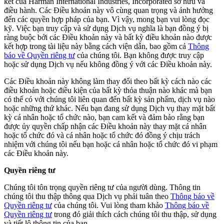
kết của Harman International Industries, Incorporated sở hữu và
điều hành. Các Điều khoản này vô cùng quan trọng và ảnh hưởng
đến các quyền hợp pháp của bạn. Vì vậy, mong bạn vui lòng đọc
kỹ. Việc bạn truy cập và sử dụng Dịch vụ nghĩa là bạn đồng ý bị
ràng buộc bởi các Điều khoản này và bất kỳ điều khoản nào được
kết hợp trong tài liệu này bằng cách viện dẫn, bao gồm cả
Thông
báo về Quyền riêng tư
của chúng tôi. Bạn không được truy cập
hoặc sử dụng Dịch vụ nếu không đồng ý với các Điều khoản này.
Các Điều khoản này không làm thay đổi theo bất kỳ cách nào các
điều khoản hoặc điều kiện của bất kỳ thỏa thuận nào khác mà bạn
có thể có với chúng tôi liên quan đến bất kỳ sản phẩm, dịch vụ nào
hoặc những thứ khác. Nếu bạn đang sử dụng Dịch vụ thay mặt bất
kỳ cá nhân hoặc tổ chức nào, bạn cam kết và đảm bảo rằng bạn
được ủy quyền chấp nhận các Điều khoản này thay mặt cá nhân
hoặc tổ chức đó và cá nhân hoặc tổ chức đó đồng ý chịu trách
nhiệm với chúng tôi nếu bạn hoặc cá nhân hoặc tổ chức đó vi phạm
các Điều khoản này.
Quyền riêng tư
Chúng tôi tôn trọng quyền riêng tư của người dùng. Thông tin
chúng tôi thu thập thông qua Dịch vụ phải tuân theo
Thông báo về
Quyền riêng tư
của chúng tôi. Vui lòng tham khảo
Thông báo về
Quyền riêng tư
trong đó giải thích cách chúng tôi thu thập, sử dụng
và tiết lộ thông tin của bạn.