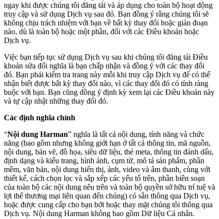
ngay khi được chúng tôi đăng tải và áp dụng cho toàn bộ hoạt động
truy cập và sử dụng Dịch vụ sau đó. Bạn đồng ý rằng chúng tôi sẽ
không chịu trách nhiệm với bạn về bất kỳ thay đổi hoặc gián đoạn
nào, dù là toàn bộ hoặc một phần, đối với các Điều khoản hoặc
Dịch vụ.
Việc bạn tiếp tục sử dụng Dịch vụ sau khi chúng tôi đăng tải Điều
khoản sửa đổi nghĩa là bạn chấp nhận và đồng ý với các thay đổi
đó. Bạn phải kiểm tra trang này mỗi khi truy cập Dịch vụ để có thể
nhận biết được bất kỳ thay đổi nào, vì các thay đổi đó có tính ràng
buộc với bạn. Bạn cũng đồng ý định kỳ xem lại các Điều khoản này
và tự cập nhật những thay đổi đó.
Các định nghĩa chính
“
Nội dung Harman
” nghĩa là tất cả nội dung, tính năng và chức
năng (bao gồm nhưng không giới hạn ở tất cả thông tin, mã nguồn,
nội dung, bản vẽ, đồ họa, siêu dữ liệu, thẻ meta, thông tin đánh dấu,
định dạng và kiểu trang, hình ảnh, cụm từ, mô tả sản phẩm, phần
mềm, văn bản, nội dung hiển thị, ảnh, video và âm thanh, cùng với
thiết kế, cách chọn lọc và sắp xếp các yếu tố trên, phần biên soạn
của toàn bộ các nội dung nêu trên và toàn bộ quyền sở hữu trí tuệ và
lợi thế thương mại liên quan đến chúng) có sẵn thông qua Dịch vụ,
hoặc được cung cấp cho bạn bởi hoặc thay mặt chúng tôi thông qua
Dịch vụ. Nội dung Harman không bao gồm Dữ liệu Cá nhân.